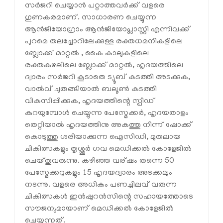
സർജറി ചെയ്യാൻ പറ്റാത്തവർക്ക് വളരെ
ഗുണകരമാണ്. സാധാരണ ചെയ്യുന്ന
ആൻജിയോഗ്രാം ആൻജിയോപ്ലാസ്റ്റി എന്നിവക്ക്
പുറമെ തലച്ചോറിലേക്കുള്ള രക്തധമനികളിലെ
ബ്ലോക്ക് മാറ്റൽ , കൈ കാലുകളിലെ
രക്തകുഴലിലെ ബ്ലോക്ക് മാറ്റൽ, ഹൃദയത്തിലെ
ദ്വാരം സർജറി കൂടാതെ ട്യൂബ് കടത്തി അടക്കുക,
വാൽവ് ചുരുങ്ങിയാൽ ബലൂൺ കടത്തി
വികസിപ്പിക്കുക, ഹൃദയത്തിന്റെ സ്പീഡ്
കുറയുമ്പോൾ ചെയ്യുന്ന പേസ്മേക്കർ, ഹൃദയതാളം
തെറ്റിയാൽ ഹൃദയത്തിനു അകത്തു നിന്ന് ഷോക്ക്
കൊടുത്തു ശരിയാക്കുന്ന ഐസിഡി, മുതലായ
ചികിത്സകളും തൃശ്ശൂർ ഗവ മെഡിക്കൽ കോളേജിൽ
ചെയ്തുവരുന്നു. കഴിഞ്ഞ വര്ഷം തന്നെ 50
പേസ്മേക്കറുകളും 15 ഹൃദയദ്വാരം അടക്കലും
നടന്നു. വളരെ അധികം പണച്ചിലവ് വരുന്ന
ചികിത്സകൾ ഇൻഷുറൻസിന്റെ സഹായത്തോടെ
സൗജന്യമായാണ് മെഡിക്കൽ കോളേജിൽ
ചെയ്യുന്നത്.