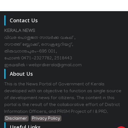
Contact Us
KERALA NEWS
വിവര പൊതുജന സമ്പര്‍ക്ക വകുപ്പ് ,
സൗത്ത് ബ്ലോക്ക്, സെക്രട്ടേറിയറ്റ്,
തിരുവനന്തപുരം-695 001,
ഫോൺ 0471-2327782, 2518443
ഇമെയിൽ : webprdkerala@gmail.com
About Us
This is the News Portal of Government of Kerala
developed with an objective to function as single source
of development news for citizens. The content in this
portal is the result of the collaborative effort of District
Information Officers, and PRISM Project of I & PRD.
Disclaimer
Privacy Policy
Useful Links