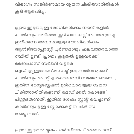
വിഭാഗം സങ്കീർണമായ നൂതന ചികിത്സാരീതികൾ
കൂടി ആരംഭിച്ചു.
പ്രായക്കൂടുതലുള്ള രോഗികൾക്കും ധമനികളിൽ
കാൽസ്യം അടിഞ്ഞു കൂടി പാറക്കല്ല് പോലെ ഉറച്ചു
ഇരിക്കുന്ന അവസ്ഥയുള്ള രോഗികൾക്കും
ആൻജിയോപ്ലാസ്റ്റി പൂർണമായും ഫലവത്താവാത്ത
സ്ഥിതി ഉണ്ട്. പ്രായം കൂടുതൽ ഉള്ളവർക്ക്
ബൈപാസ് സർജറി വളരെ
ബുദ്ധിമുട്ടുള്ളതാണ്.സെന്റ് ഇടുന്നതിനു മുൻപ്
കാൽസ്യം പൊട്ടിച്ച രക്തധമനി സജ്ജമാക്കണം,
ഇതിന് റോട്ടബ്ലേഷൻ ഉൾപ്പെടെയുള്ള നൂതന
ചികിത്സാരീതികളാണ് മെഡിക്കൽ കോളേജ്
പിന്തുടരുന്നത്. ഇതിനു ശേഷം സ്റ്റന്റ് വെച്ചാണ്
കാൽസ്യം ഉള്ള ബ്ലോക്കുകളിൽ ചികിത്സ
ചെയ്യുന്നത്.
പ്രായക്കൂടുതൽ മൂലം കാർഡിയാക് ബൈപാസ്