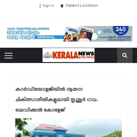
Select Location
Sign In
കാർഡിയോളജിയിൽ നൂതന
ചികിത്സാരീതികളുമായി തൃശൂർ ഗവ.
മെഡിക്കൽ കോളേജ്