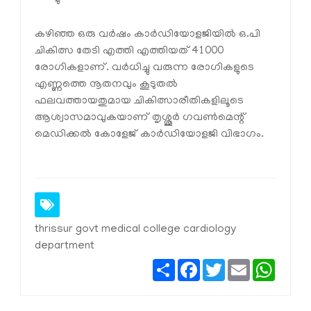
കഴിഞ്ഞ ഒരു വർഷം കാർഡിയോളജിയിൽ ഒ.പി
ചികിത്സ തേടി എത്തി എത്തിയത് 41000
രോഗികളാണ്. വർധിച്ചു വരുന്ന രോഗികളുടെ
എണ്ണത്തെ നൂതനവും കൂടുതൽ
ഫലവത്തായതുമായ ചികിത്സാരീതികളിലൂടെ
ആശ്വാസമാവുകയാണ് തൃശ്ശൂർ ഗവൺമെന്റ്
മെഡിക്കൽ കോളേജ് കാർഡിയോളജി വിഭാഗം.
thrissur govt medical college cardiology
department
Share
Facebook
Twitter
Email
Whats