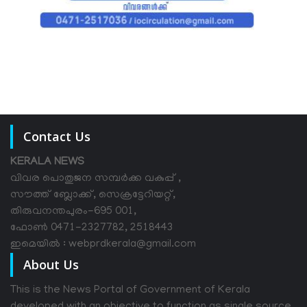
Contact Us
KERALA NEWS
വിവര പൊതുജന സമ്പര്‍ക്ക വകുപ്പ് ,
സൗത്ത് ബ്ലോക്ക്, സെക്രട്ടേറിയറ്റ്,
തിരുവനന്തപുരം-695 001,
ഫോൺ 0471-2327782, 2518443
ഇമെയിൽ : webprdkerala@gmail.com
About Us
This is the News Portal of Government of Kerala
developed with an objective to function as single source