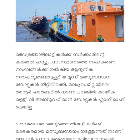
മത്സ്യത്തൊഴിലാളികൾക്ക് സർക്കാരിന്റെ
കരുതൽ ഹസ്തം. സംസ്ഥാനത്തെ സഹകരണ
സംഘങ്ങൾക്ക് നൽകിയ ആധുനിക
സൗകര്യങ്ങളോടുകൂടിയ മൂന്ന് മത്സ്യബന്ധന
ബോട്ടുകൾ നീറ്റിലിറക്കി. മലപ്പുറം ജില്ലയിലെ
താനൂർ ഹാർബറിൽ നടന്ന ചടങ്ങിൽ കായിക
മന്ത്രി വി അബ്ദുറഹിമാൻ ബോട്ടുകൾ ഫ്ലാഗ് ഓഫ്
ചെയ്തു.
പരമ്പരാഗത മത്സ്യത്തൊഴിലാളികൾക്ക്
ലാഭകരമായ മത്സ്യബന്ധനം നടത്തുന്നതിനാണ്
ആധുനിക സൗകര്യങ്ങളോടുകൂടിയ ബോട്ടുകൾ