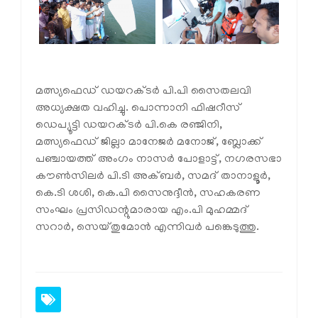
മത്സ്യഫെഡ് ഡയറക്ടർ പി.പി സൈതലവി
അധ്യക്ഷത വഹിച്ചു. പൊന്നാനി ഫിഷറീസ്
ഡെപ്യൂട്ടി ഡയറക്ടർ പി.കെ രഞ്ജിനി,
മത്സ്യഫെഡ് ജില്ലാ മാനേജർ മനോജ്, ബ്ലോക്ക്
പഞ്ചായത്ത് അംഗം നാസർ പോളാട്ട്, നഗരസഭാ
കൗൺസിലർ പി.ടി അക്ബർ, സമദ് താനാളൂർ,
കെ.ടി ശശി, കെ.പി സൈനുദ്ദീൻ, സഹകരണ
സംഘം പ്രസിഡന്റുമാരായ എം.പി മുഹമ്മദ്
സറാർ, സെയ്തുമോൻ എന്നിവർ പങ്കെടുത്തു.