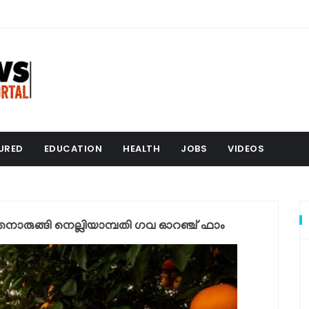
URED
EDUCATION
HEALTH
JOBS
VIDEOS
ടാനൊരുങ്ങി നെല്ലിയാമ്പതി ഗവ ഓറഞ്ച് ഫാം