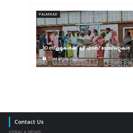
PALAKKAD
യങ് ഇന്നൊവേറ്റേഴസ് പ്രോഗ്രാം -വൈ
ഐ പി 9.0; സംസ്ഥാനതല ഐഡിയ
യ്‌ലറ്റുകൾ
ലോഞ്ച്
18th of July 2026
Contact Us
KERALA NEWS