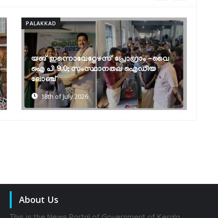
PALAKKAD
PA
ലോക ജനസംഖ്യാ വാരാചരണം:
വ
ബോധവല്‍ക്കരണ സെമിനാറും
മ
പ്രശ്നോത്തരിയും
ര
17th of July 2026
About Us
This is the News Portal of Government of Kerala