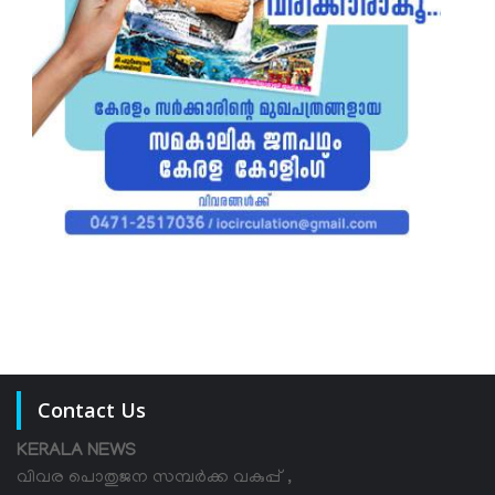
Contact Us
KERALA NEWS
വിവര പൊതുജന സമ്പര്‍ക്ക വകുപ്പ് ,