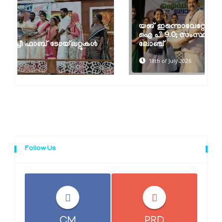
യങ് ഇന്നൊവേറ്റേഴസ് പ്രോഗ്രാം -വൈ
ഐ പി 9.0; സംസ്ഥാനതല ഐഡിയ
ലോഞ്ച്
18th of July 2026
Follow Us
CM
PRD