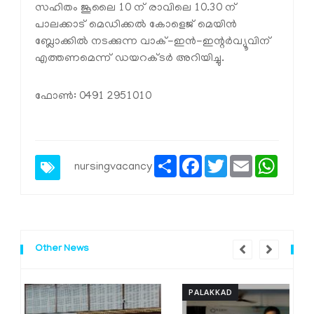
സഹിതം ജൂലൈ 10 ന് രാവിലെ 10.30 ന്
പാലക്കാട് മെഡിക്കല്‍ കോളെജ് മെയിന്‍
ബ്ലോക്കില്‍ നടക്കുന്ന വാക്-ഇന്‍-ഇന്റര്‍വ്യൂവിന്
എത്തണമെന്ന് ഡയറക്ടര്‍ അറിയിച്ചു.
ഫോണ്‍: 0491 2951010
Share
Facebook
Twitter
Email
Whats
nursingvacancy
Other News
PALAKKAD
P