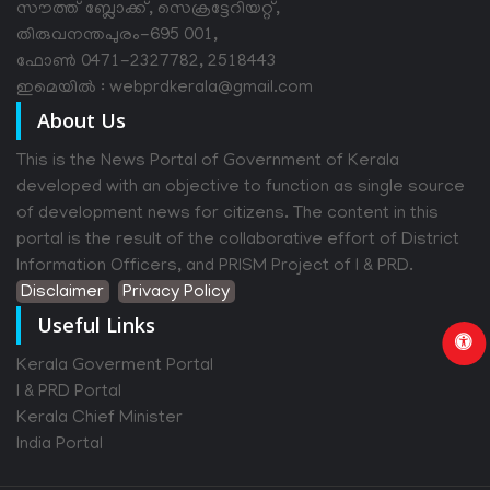
സൗത്ത് ബ്ലോക്ക്, സെക്രട്ടേറിയറ്റ്,
തിരുവനന്തപുരം-695 001,
ഫോൺ 0471-2327782, 2518443
ഇമെയിൽ : webprdkerala@gmail.com
About Us
This is the News Portal of Government of Kerala
developed with an objective to function as single source
of development news for citizens. The content in this
portal is the result of the collaborative effort of District
Information Officers, and PRISM Project of I & PRD.
Disclaimer
Privacy Policy
Useful Links
Kerala Goverment Portal
I & PRD Portal
Kerala Chief Minister
India Portal