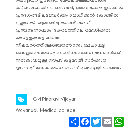
കൊട്ടിയൂര്‍ തുടങ്ങിയ മേഖലയിലുള്ളവർക്കും
കര്‍ണാടകയിലെ ബാവലി, ബൈരക്കുപ്പ തുടങ്ങിയ
പ്രദേശങ്ങളിലുളളവര്‍ക്കും മെഡിക്കൽ കോളജിൽ
പുതുതായി ആരംഭിച്ച കാത്ത് ലാബ്
പ്രയോജനപ്പെടും. കേരളത്തിലെ മെഡിക്കൽ
കോളജുകളെ ലോക
നിലവാരത്തിലേക്കുയർത്താനും മെച്ചപ്പെട്ട
പൊതുജനാരോഗ്യ സംവിധാനങ്ങൾ ജനങ്ങൾക്ക്
നൽകാനുമുള്ള നടപടികളുമായി സർക്കാർ
മുന്നോട്ട് പോകുകയാണെന്ന് മുഖ്യമന്ത്രി പറഞ്ഞു.
CM Pinarayi Vijayan
Wayanadu Medical college
Share
Facebook
Twitter
Email
Whats