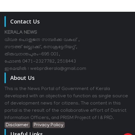
Contact Us
KERALA NEWS
വിവര പൊതുജന സമ്പര്‍ക്ക വകുപ്പ് ,
സൗത്ത് ബ്ലോക്ക്, സെക്രട്ടേറിയറ്റ്,
തിരുവനന്തപുരം-695 001,
ഫോൺ 0471-2327782, 2518443
ഇമെയിൽ : webprdkerala@gmail.com
About Us
This is the News Portal of Government of Kerala
developed with an objective to function as single source
of development news for citizens. The content in this
portal is the result of the collaborative effort of District
Information Officers, and PRISM Project of I & PRD.
Disclaimer
Privacy Policy
Useful Links