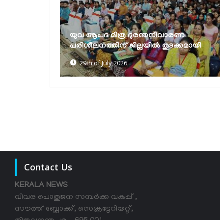
ണ
ദുരന്തമുഖത്ത് വയനാട്ടുകാര്‍ ഒറ്റക്കെട്ടായി
കമായി
നിലകൊണ്ടു- എം.പി പ്രിയങ്ക ഗാന്ധി
27th of July 2026
Contact Us
KERALA NEWS
വിവര പൊതുജന സമ്പര്‍ക്ക വകുപ്പ് ,
സൗത്ത് ബ്ലോക്ക്, സെക്രട്ടേറിയറ്റ്,