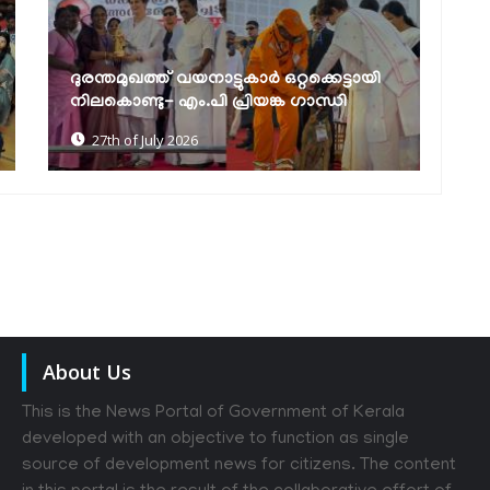
കനിപ്പന്തൽ പദ്ധതിക്ക്
മ
സംസ്ഥാനതലത്തിൽ തുടക്കമായി
ന
18th of July 2026
About Us
This is the News Portal of Government of Kerala
developed with an objective to function as single
source of development news for citizens. The content