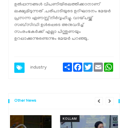
ഉല്‍പ്പന്നങ്ങള്‍ വിപണിയിലെത്തിക്കാനാണ്
ലക്ഷ്യമിടുന്നത് .പരിപാടിയുടെ ഉദ്ഘാടനം മേയര്‍
പ്രസന്ന ഏണസ്റ്റ്നിര്‍വ്വഹിച്ചു. വായ്പയ്ക്ക്
സബ്സിഡി ഉള്‍പ്പെടെ അനുവദിച്ച്
സംരംഭകര്‍ക്ക് എല്ലാ പിന്തുണയും
ഉറപ്പാക്കുന്നുണ്ടെന്നും മേയര്‍ പറഞ്ഞു.
Share
Facebook
Twitter
Email
Whats
industry
Other News
KOLLAM
K