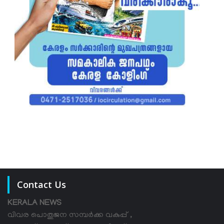
Contact Us
KERALA NEWS
വിവര പൊതുജന സമ്പര്‍ക്ക വകുപ്പ് ,