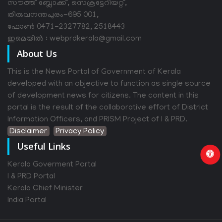
സൗത്ത് ബ്ലോക്ക്, സെക്രട്ടേറിയറ്റ്,
തിരുവനന്തപുരം-695 001,
ഫോൺ 0471-2327782, 2518443
ഇമെയിൽ : webprdkerala@gmail.com
About Us
This is the News Portal of Government of Kerala
developed with an objective to function as single source
of development news for citizens. The content in this
portal is the result of the collaborative effort of District
Information Officers, and PRISM Project of I & PRD.
Disclaimer
Privacy Policy
Useful Links
Kerala Goverment Portal
I & PRD Portal
Kerala Chief Minister
India Portal