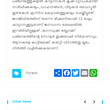
പഞ്ചായത്തുകളില്‍ കാട്ടാനകള്‍ കൃഷി വ്യാപകമായി
നശിപ്പിക്കുകയും, വാഹനങ്ങള്‍, വീടുകള്‍ വൈദ്യുതി
തൂണുകള്‍ എന്നിവ കേടുവരുത്തുകയും ചെയ്തിട്ടുണ്ട്.
ജനജീവിതത്തിന് തന്നെ ഭീഷണിയായി 12 ഓളം
കാട്ടാനക്കൂട്ടമാണ് ജനവാസ മേഖലയില്‍
ഇറങ്ങിയിട്ടുള്ളത്. കാറഡുക്ക ബ്ലോക്ക്
പഞ്ചായത്തിന്റെ സോളര്‍ തൂക്കുവേലി നിര്‍മാണവും
ആനകളെ കാട്ടിലേക്ക് കയറ്റി വിടാത്തതു മൂലം
നിര്‍ത്തി വച്ചിരിക്കുകയാണ്.
Share
Facebook
Twitter
Email
Whats
forest
Other News