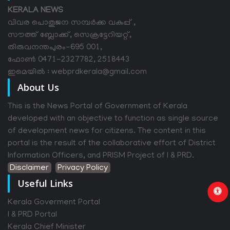
KERALA NEWS
വിവര പൊതുജന സമ്പര്‍ക്ക വകുപ്പ് ,
സൗത്ത് ബ്ലോക്ക്, സെക്രട്ടേറിയറ്റ്,
തിരുവനന്തപുരം-695 001,
ഫോൺ 0471-2327782, 2518443
ഇമെയിൽ : webprdkerala@gmail.com
About Us
This is the News Portal of Government of Kerala
developed with an objective to function as single source
of development news for citizens. The content in this
portal is the result of the collaborative effort of District
Information Officers, and PRISM Project of I & PRD.
Disclaimer
Privacy Policy
Useful Links
Kerala Goverment Portal
I & PRD Portal
Kerala Chief Minister