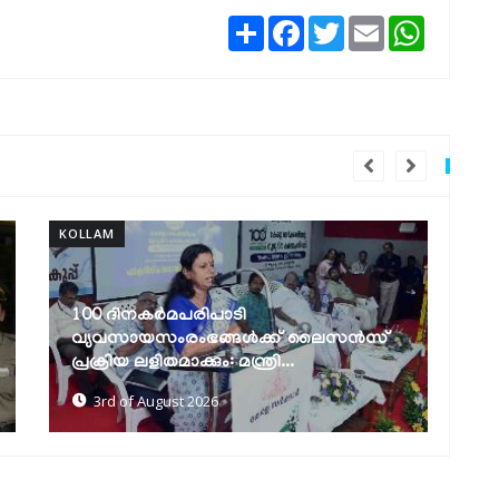
Share
Facebook
Twitter
Email
WhatsAp
KOLLAM
KOL
ദേശീയപാത വികസനം: വെള്ളക്കെട്ട്
പരിഹരിക്കാന്‍ ശാശ്വത നടപടികള്‍
വ
സ്വീകരിക്കുമെന്ന്...
പ
10th of July 2026