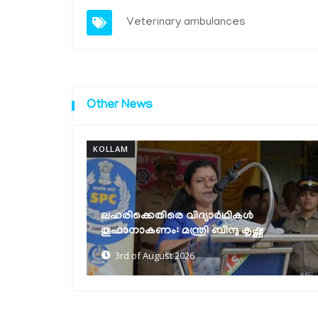
Veterinary ambulances
Other News
KOLLAM
100 ദിനകര്‍മപരിപാടി
വ്യവസായസംരംഭങ്ങള്‍ക്ക് ലൈസന്‍സ്
ണ
പ്രക്രിയ ലളിതമാക്കും: മന്ത്രി...
3rd of August 2026