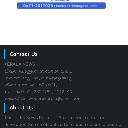
Contact Us
KERALA NEWS
വിവര പൊതുജന സമ്പര്‍ക്ക വകുപ്പ് ,
സൗത്ത് ബ്ലോക്ക്, സെക്രട്ടേറിയറ്റ്,
തിരുവനന്തപുരം-695 001,
ഫോൺ 0471-2327782, 2518443
ഇമെയിൽ : webprdkerala@gmail.com
About Us
This is the News Portal of Government of Kerala
developed with an objective to function as single source