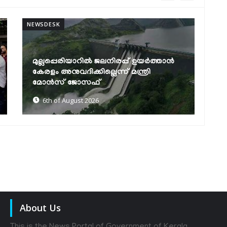
NEWSDESK
കെഎസ്ആർടിസിയിൽ ഡിജിറ്റൽ യുഗം:
എഐ വാട്‌സ്ആപ്പ് ടിക്കറ്റിങ്, 24
മണിക്കൂർ കസ്റ്റമർ കെയർ,...
6th of August 2026
About Us
This is the News Portal of Government of Kerala