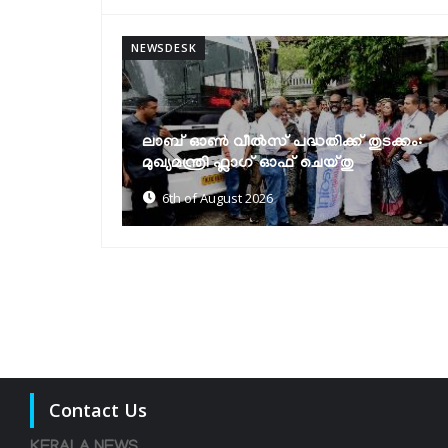
NEWSDESK
മുല്ലപ്പെരിയാറിൽ ജലനിരപ്പ് ഉയർത്താൻ
 തുടക്കം:
കേരളം അനുവദിക്കില്ലെന്ന് മന്ത്രി
ു
മോൻസ് ജോസഫ്
6th of August 2026
Contact Us
KERALA NEWS