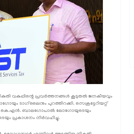
ുതി വകുപ്പിന്റെ പ്രവർത്തനങ്ങൾ കൂടുതൽ ജനകീയവും
ഗോയും ടാഗ്‌ലൈനും പുറത്തിറക്കി. സെക്രട്ടേറിയറ്റ്
ത്രി കെ.എൻ. ബാലഗോപാൽ ലോഗോയുടെയും
െയും പ്രകാശനം നിർവഹിച്ചു.