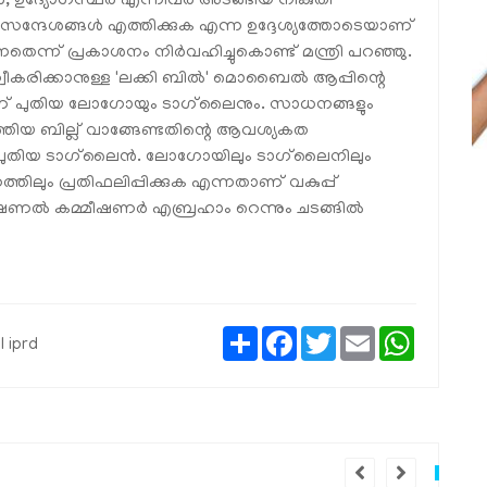
ർ, ഉദ്യോഗസ്ഥർ എന്നിവർ അടങ്ങിയ നികുതി
ി സന്ദേശങ്ങൾ എത്തിക്കുക എന്ന ഉദ്ദേശ്യത്തോടെയാണ്
െന്ന് പ്രകാശനം നിർവഹിച്ചുകൊണ്ട് മന്ത്രി പറഞ്ഞു.
സ്വീകരിക്കാനുള്ള 'ലക്കി ബിൽ' മൊബൈൽ ആപ്പിന്റെ
യാണ് പുതിയ ലോഗോയും ടാഗ്‌ലൈനും. സാധനങ്ങളും
്തിയ ബില്ല് വാങ്ങേണ്ടതിന്റെ ആവശ്യകത
 പുതിയ ടാഗ്‌ലൈൻ. ലോഗോയിലും ടാഗ്‌ലൈനിലും
ിലും പ്രതിഫലിപ്പിക്കുക എന്നതാണ് വകുപ്പ്
അഡീഷണൽ കമ്മീഷണർ എബ്രഹാം റെന്നും ചടങ്ങിൽ
Share
Facebook
Twitter
Email
WhatsAp
 iprd