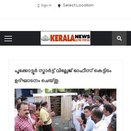
Select Location
Sign In
പൂക്കോട്ടൂർ സ്മാർട്ട് വില്ലേജ് ഓഫീസ് കെട്ടിടം
ഉദ്ഘാടനം ചെയ്തു