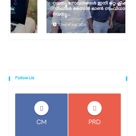
റവന്യൂ സേവനങ്ങള്‍ ഇനി ഒറ്റ ക്ലിക്കില്‍;
സിംഗിള്‍ സൈന്‍ ഓണ്‍ സംവിധാനവുമായി
റവന്യു...
22nd of July 2026
Follow Us
CM
PRD