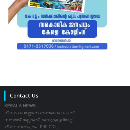
Contact Us
KERALA NEWS
വിവര പൊതുജന സമ്പര്‍ക്ക വകുപ്പ് ,
സൗത്ത് ബ്ലോക്ക്, സെക്രട്ടേറിയറ്റ്,
തിരുവനന്തപുരം-695 001,