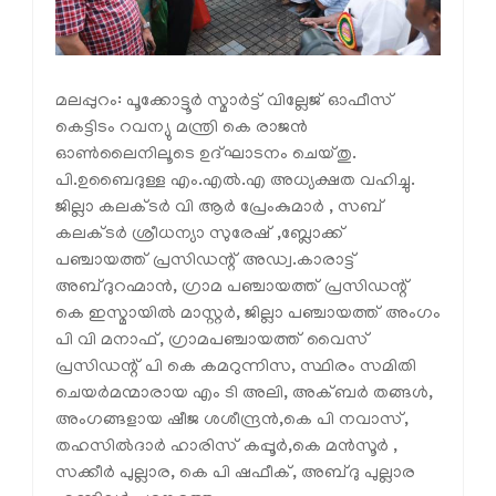
മലപ്പുറം: പൂക്കോട്ടൂർ സ്മാർട്ട് വില്ലേജ് ഓഫീസ്
കെട്ടിടം റവന്യു മന്ത്രി കെ രാജൻ
ഓൺലൈനിലൂടെ ഉദ്ഘാടനം ചെയ്തു.
പി.ഉബൈദുള്ള എം.എൽ.എ അധ്യക്ഷത വഹിച്ചു.
ജില്ലാ കലക്ടർ വി ആർ പ്രേംകുമാർ , സബ്
കലക്ടർ ശ്രീധന്യാ സുരേഷ് ,ബ്ലോക്ക്‌
പഞ്ചായത്ത് പ്രസിഡന്റ് അഡ്വ.കാരാട്ട്
അബ്ദുറഹ്മാൻ, ഗ്രാമ പഞ്ചായത്ത് പ്രസിഡന്റ്
കെ ഇസ്മായിൽ മാസ്റ്റർ, ജില്ലാ പഞ്ചായത്ത് അംഗം
പി വി മനാഫ്, ഗ്രാമപഞ്ചായത്ത് വൈസ്
പ്രസിഡന്റ് പി കെ കമറുന്നിസ, സ്ഥിരം സമിതി
ചെയർമന്മാരായ എം ടി അലി, അക്ബർ തങ്ങൾ,
അംഗങ്ങളായ ഷീജ ശശീന്ദ്രൻ,കെ പി നവാസ്,
തഹസിൽദാർ ഹാരിസ് കപ്പൂർ,കെ മൻസൂർ ,
സക്കീർ പുല്ലാര, കെ പി ഷഫീക്, അബ്ദു പുല്ലാര