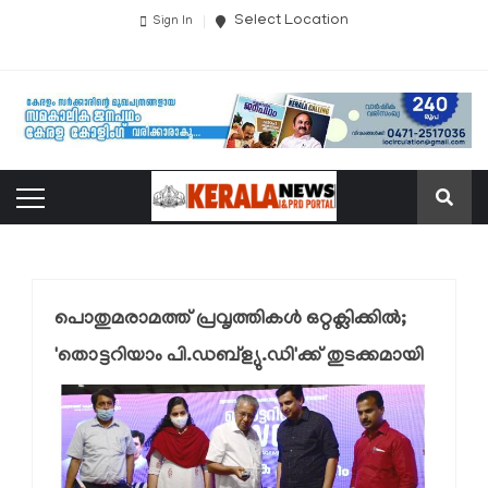
Select Location
Sign In
പൊതുമരാമത്ത് പ്രവൃത്തികൾ ഒറ്റക്ലിക്കിൽ;
'തൊട്ടറിയാം പി.ഡബ്ള്യു.ഡി'ക്ക് തുടക്കമായി