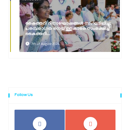
കൈത്തറി ദിനാഘോഷങ്ങൾ സംഘടിപ്പിച്ചു;
പരമ്പരാഗത നെയ്ത്തുകാരെ സംരക്ഷിച്ച്
കൈത്തറി...
7th of August 2026
Follow Us