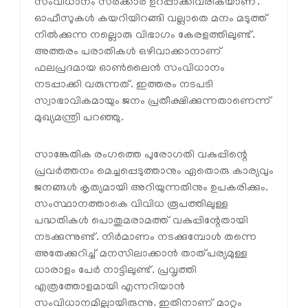
സംവിധാനം സർക്കാർ ഉറപ്പാക്കിവരികയാണ്.
ഓഫീസുകൾ കയറിയിറങ്ങി വല്ലാതെ മനം മടുത്ത്
നിൽക്കുന്ന നല്ലൊരു വിഭാഗം കേരളത്തിലുണ്ട്.
അത്തരം പരാതികൾ ഒഴിവാക്കാനാണ്
ഫലപ്രദമായ ഓൺലൈൻ സംവിധാനം
നടപ്പാക്കി വരുന്നത്. ഇത്തരം നടപടി
സ്വാഭാവികമായും ജനം പ്രതീക്ഷിക്കുന്നതാണെന്ന്
മുഖ്യമന്ത്രി പറഞ്ഞു.
സാങ്കേതിക രംഗത്തെ പുരോഗതി വകുപ്പിന്റെ
പ്രവർത്തനം മെച്ചപ്പെടുത്താനും ഏതൊരു കാര്യവും
ജനങ്ങൾ കൃത്യമായി അറിയുന്നതിനും ഉപകരിക്കും.
സംസ്ഥാനത്താകെ വിവിധ രൂപത്തിലുള്ള
പദ്ധതികൾ പൊതുമരാമത്ത് വകുപ്പിന്റേതായി
നടക്കുന്നുണ്ട്. നിർമാണം നടക്കുമ്പോൾ തന്നെ
അതേക്കുറിച്ച് മനസിലാക്കാൻ താത്പര്യമുള്ള
ധാരാളം പേർ നാട്ടിലുണ്ട്. പ്രവൃത്തി
എത്രത്തോളമായി എന്നറിയാൻ
സംവിധാനമില്ലായിരുന്നു. ഇതിനാണ് മാറ്റം