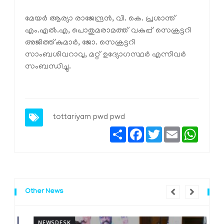
മേയർ ആര്യാ രാജേന്ദ്രൻ, വി. കെ. പ്രശാന്ത്
എം.എൽ.എ, പൊതുമരാമത്ത് വകുപ്പ് സെക്രട്ടറി
അജിത്ത്കുമാർ, ജോ. സെക്രട്ടറി
സാംബശിവറാവു, മറ്റ് ഉദ്യോഗസ്ഥർ എന്നിവർ
സംബന്ധിച്ചു.
tottariyam pwd
pwd
Share
Facebook
Twitter
Email
Whats
Other News
NEWSDESK
N