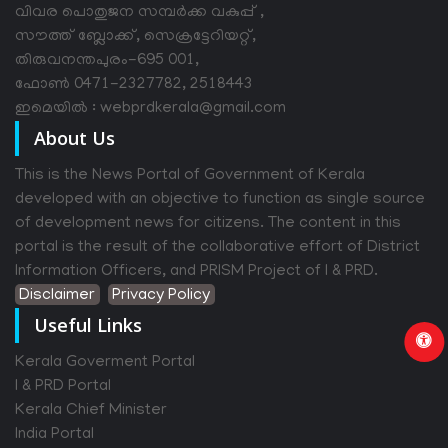
വിവര പൊതുജന സമ്പര്‍ക്ക വകുപ്പ് ,
സൗത്ത് ബ്ലോക്ക്, സെക്രട്ടേറിയറ്റ്,
തിരുവനന്തപുരം-695 001,
ഫോൺ 0471-2327782, 2518443
ഇമെയിൽ : webprdkerala@gmail.com
About Us
This is the News Portal of Government of Kerala
developed with an objective to function as single source
of development news for citizens. The content in this
portal is the result of the collaborative effort of District
Information Officers, and PRISM Project of I & PRD.
Disclaimer
Privacy Policy
Useful Links
Kerala Goverment Portal
I & PRD Portal
Kerala Chief Minister
India Portal