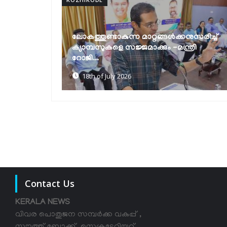
നുസരിച്ച്
വിദ്യാർഥികളിൽ കായിക സംസ്‌കാരം
്രി
വളർത്തിയെടുക്കണം -മന്ത്രി റോജി എം
ജോൺ
18th of July 2026
Contact Us
KERALA NEWS
വിവര പൊതുജന സമ്പര്‍ക്ക വകുപ്പ് ,
സൗത്ത് ബ്ലോക്ക്, സെക്രട്ടേറിയറ്റ്,