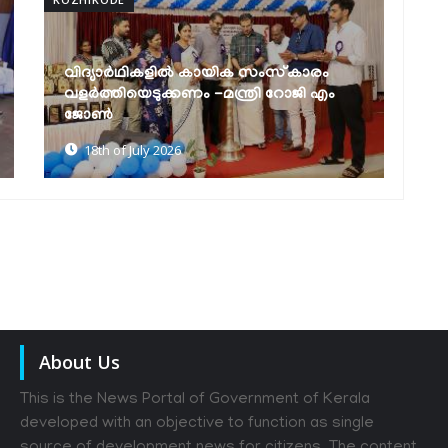
കൊയിലാണ്ടി ഗവ. കോളേജിൽ കമ്പ്യൂട്ടർ
ന
ലാബിന്റെ ഉദ്ഘാടനം മന്ത്രി റോജി എം
സ
ജോൺ നിർവഹിച്ചു
പ
18th of July 2026
About Us
This is the News Portal of Government of Kerala
developed with an objective to function as single
source of development news for citizens. The content