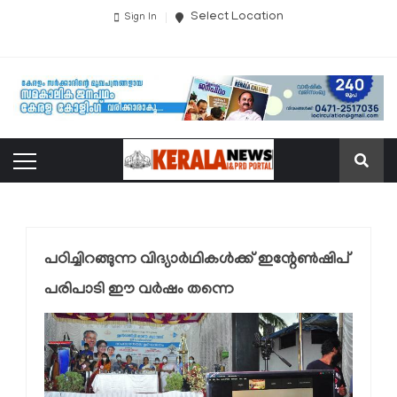
Select Location
Sign In
പഠിച്ചിറങ്ങുന്ന വിദ്യാർഥികൾക്ക് ഇന്റേൺഷിപ്
പരിപാടി ഈ വർഷം തന്നെ