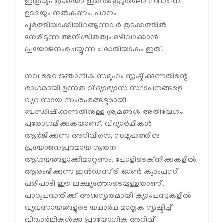
ഇത്രയും തുകയോ ഇതിൽ കൂടുതലോ സ്ഥാപന
ഉടമയും നൽകണം. പഠനം
പൂർത്തിയാക്കിയിറങ്ങുന്നവർ തുടക്കത്തിൽ
നേരിടുന്ന അനിശ്ചിതത്വം ഒഴിവാക്കാൻ
പ്രയോജനംചെയ്യുന്ന പദ്ധതിയാകും ഇത്.
നവ വൈജ്ഞാനിക സമൂഹം സൃഷ്ടിക്കുന്നതിന്റെ
ഭാഗമായി ഉന്നത വിദ്യാഭ്യാസ സ്ഥാപനങ്ങളെ
വ്യവസായ സംരംഭങ്ങളുമായി
ബന്ധിപ്പിക്കുന്നതിനുള്ള ശ്രമങ്ങൾ അതിവേഗം
പുരോഗമിക്കുകയാണ്. വിദ്യാർഥികൾ
ആർജിക്കുന്ന അറിവിനെ, സമൂഹത്തിനു
പ്രയോജനപ്രദമായ നൂതന
ആശയങ്ങളാക്കിമാറ്റണം. പോളിടെക്നിക്കുകളിൽ
ആരംഭിക്കുന്ന ഇൻഡസ്ട്രി ഓൺ ക്യാംപസ്
പരിപാടി ഈ ലക്ഷ്യത്തോടെയുള്ളതാണ്.
പാഠ്യപദ്ധതിക്ക് അനുസൃതമായി ക്യാംപസുകളിൽ
വ്യവസായങ്ങളുടെ യഥാർഥ മാതൃക സൃഷ്ടിച്ച്
വിദ്യാർഥികൾക്കു പ്രായോഗിക അറിവ്