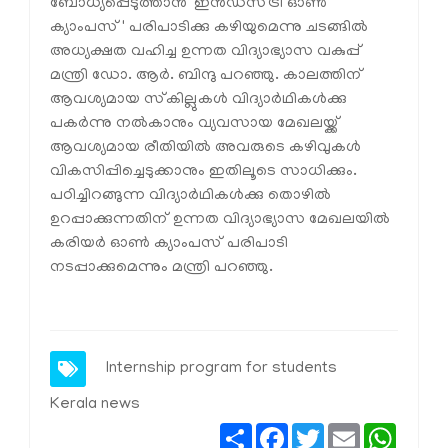
ബോധ്യപ്പെടുത്താൻ 'ഇൻഡസ്ട്രി ഓൺ
ക്യാംപസ്' പരിപാടിക്കു കഴിയുമെന്നു ചടങ്ങിൽ
അധ്യക്ഷത വഹിച്ച ഉന്നത വിദ്യാഭ്യാസ വകുപ്പ്
മന്ത്രി ഡോ. ആർ. ബിന്ദു പറഞ്ഞു. കാലത്തിന്
ആവശ്യമായ സ്‌കില്ലുകൾ വിദ്യാർഥികൾക്കു
പകർന്നു നൽകാനും വ്യവസായ മേഖലയ്ക്ക്
ആവശ്യമായ രീതിയിൽ അവരുടെ കഴിവുകൾ
വികസിപ്പിച്ചെടുക്കാനും ഇതിലൂടെ സാധിക്കും.
പഠിച്ചിറങ്ങുന്ന വിദ്യാർഥികൾക്കു തൊഴിൽ
ഉറപ്പാക്കുന്നതിന് ഉന്നത വിദ്യാഭ്യാസ മേഖലയിൽ
കരിയർ ഓൺ ക്യാംപസ് പരിപാടി
നടപ്പാക്കുമെന്നും മന്ത്രി പറഞ്ഞു.
Internship program for students
Kerala news
Share
Facebook
Twitter
Email
Whats