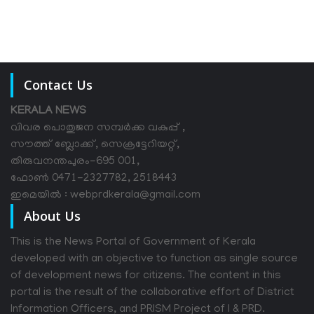
Contact Us
KERALA NEWS
വിവര പൊതുജന സമ്പര്‍ക്ക വകുപ്പ് ,
സൗത്ത് ബ്ലോക്ക്, സെക്രട്ടേറിയറ്റ്,
തിരുവനന്തപുരം-695 001,
ഫോൺ 0471-2327782, 2518443
ഇമെയിൽ : webprdkerala@gmail.com
About Us
This is the News Portal of Government of Kerala
developed with an objective to function as single source
of development news for citizens. The content in this
portal is the result of the collaborative effort of District
Information Officers, and PRISM Project of I & PRD.