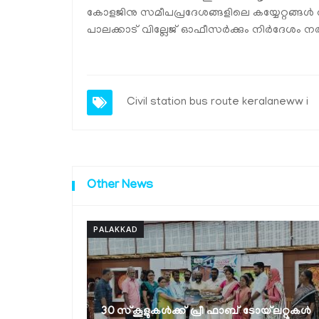
കോളജിനു സമീപപ്രദേശങ്ങളിലെ കയ്യേറ്റങ്ങള്‍ അന
പാലക്കാട് വില്ലേജ് ഓഫീസര്‍ക്കും നിര്‍ദേശം നല
Civil station bus route keralaneww i
Other News
PALAKKAD
യങ് ഇന്നൊവേറ്റേഴസ് പ്
ഐ പി 9.0; സംസ്ഥാന
് പ്രീ ഫാബ് ടോയ്‌ലറ്റുകൾ
ലോഞ്ച്