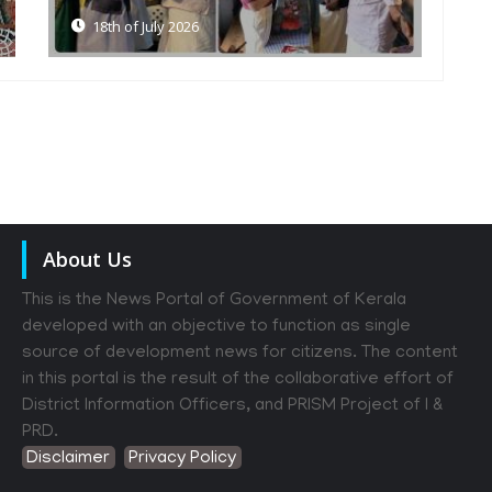
17th of July 2026
About Us
This is the News Portal of Government of Kerala
developed with an objective to function as single
source of development news for citizens. The content
in this portal is the result of the collaborative effort of
District Information Officers, and PRISM Project of I &
PRD.
Disclaimer
Privacy Policy