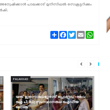
്വേഷിക്കാന്‍ പാലക്കാട് മുനിസിപ്പല്‍ സെക്രട്ടറിക്കും
്‍കി.
Share
Facebook
Twitter
Email
WhatsAp
PALAKKAD
രോഗ്രാം -വൈ
ലോക ജനസംഖ്യാ വാരാചരണം:
തല ഐഡിയ
ബോധവല്‍ക്കരണ സെമിനാറും
പ്രശ്നോത്തരിയും