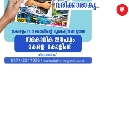
p
PALAKKAD
വൈദ്യുതിമേഖലയിലെ വിഷയപരിഹാരം:
മണ്ഡലാടിസ്ഥാനത്തില്‍ സമിതി
രൂപീകരിക്കണമെന്ന്...