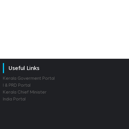
14th of July 2026
Useful Links
Kerala Goverment Portal
I & PRD Portal
Kerala Chief Minister
India Portal