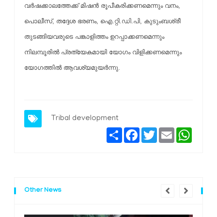
വര്‍ഷക്കാലത്തേക്ക് മിഷന്‍ രൂപീകരിക്കണമെന്നും വനം,
പൊലീസ്, തദ്ദേശ ഭരണം, ഐ.റ്റി.ഡി.പി, കുടുംബശ്രീ
തുടങ്ങിയവരുടെ പങ്കാളിത്തം ഉറപ്പാക്കണമെന്നും
നിലമ്പൂരില്‍ പ്രത്യേകമായി യോഗം വിളിക്കണമെന്നും
യോഗത്തില്‍ ആവശ്യമുയര്‍ന്നു.
Tribal development
Share
Facebook
Twitter
Email
Whats
Other News