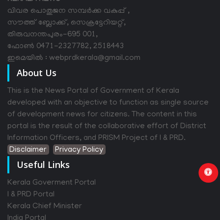
വിവര പൊതുജന സമ്പര്‍ക്ക വകുപ്പ് ,
സൗത്ത് ബ്ലോക്ക്, സെക്രട്ടേറിയറ്റ്,
തിരുവനന്തപുരം-695 001,
ഫോൺ 0471-2327782, 2518443
ഇമെയിൽ : webprdkerala@gmail.com
About Us
This is the News Portal of Government of Kerala
developed with an objective to function as single source
of development news for citizens. The content in this
portal is the result of the collaborative effort of District
Information Officers, and PRISM Project of I & PRD.
Disclaimer
Privacy Policy
Useful Links
Kerala Goverment Portal
I & PRD Portal
Kerala Chief Minister
India Portal