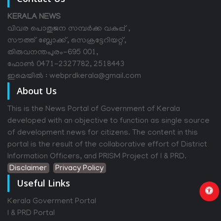
KERALA NEWS
വിവര പൊതുജന സമ്പര്‍ക്ക വകുപ്പ് ,
സൗത്ത് ബ്ലോക്ക്, സെക്രട്ടേറിയറ്റ്,
തിരുവനന്തപുരം-695 001,
ഫോൺ 0471-2327782, 2518443
ഇമെയിൽ : webprdkerala@gmail.com
About Us
This is the News Portal of Government of Kerala
developed with an objective to function as single source
of development news for citizens. The content in this
portal is the result of the collaborative effort of District
Information Officers, and PRISM Project of I & PRD.
Disclaimer
Privacy Policy
Useful Links
Kerala Goverment Portal
I & PRD Portal