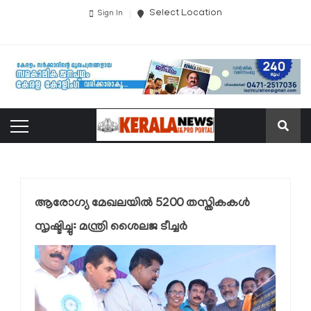
Select Location
Sign In
ആരോഗ്യ മേഖലയില്‍ 5200 തസ്തികകള്‍
സൃഷ്ടിച്ചു: മന്ത്രി ശൈലജ ടീച്ചര്‍