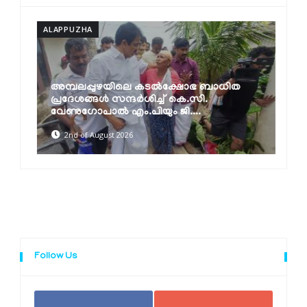
ALAPPUZHA
A
അമ്പലപ്പുഴയിലെ കടൽക്ഷോഭ ബാധിത
പ്രദേശങ്ങൾ സന്ദർശിച്ച് കെ.സി.
വേണുഗോപാൽ എം.പിയും ജി....
2nd of August 2026
Follow Us