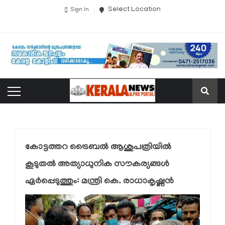
Select Location
Sign In
കോട്ടത്തറ ട്രൈബല്‍ ആശുപത്രിയില്‍
കൂടുതല്‍ അത്യാധുനിക സൗകര്യങ്ങള്‍
ഏര്‍പ്പെടുത്തും: മന്ത്രി കെ. രാധാകൃഷ്ണന്‍