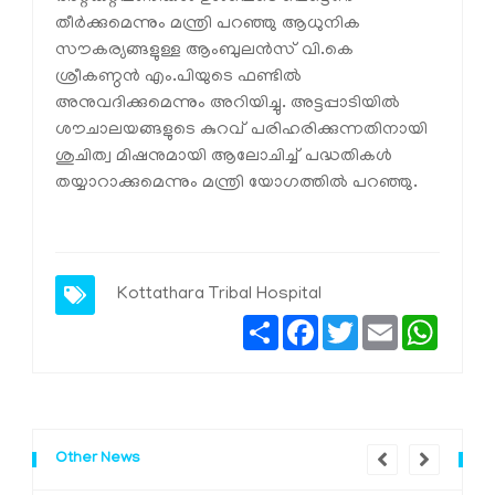
തീര്‍ക്കുമെന്നും മന്ത്രി പറഞ്ഞു ആധുനിക
സൗകര്യങ്ങളുള്ള ആംബുലന്‍സ് വി.കെ
ശ്രീകണ്ഠന്‍ എം.പിയുടെ ഫണ്ടില്‍
അനുവദിക്കുമെന്നും അറിയിച്ചു. അട്ടപ്പാടിയില്‍
ശൗചാലയങ്ങളുടെ കുറവ് പരിഹരിക്കുന്നതിനായി
ശുചിത്വ മിഷനുമായി ആലോചിച്ച് പദ്ധതികള്‍
തയ്യാറാക്കുമെന്നും മന്ത്രി യോഗത്തില്‍ പറഞ്ഞു.
Kottathara Tribal Hospital
Share
Facebook
Twitter
Email
Whats
Other News