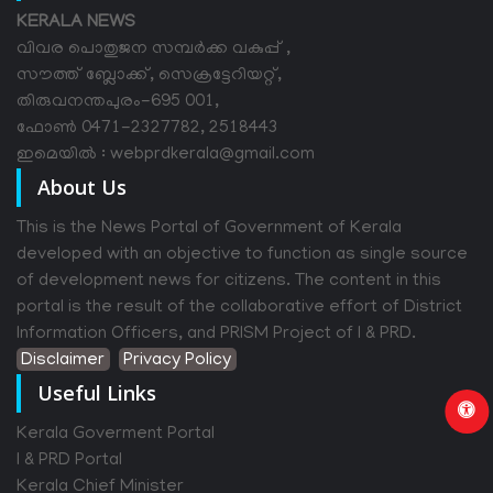
KERALA NEWS
വിവര പൊതുജന സമ്പര്‍ക്ക വകുപ്പ് ,
സൗത്ത് ബ്ലോക്ക്, സെക്രട്ടേറിയറ്റ്,
തിരുവനന്തപുരം-695 001,
ഫോൺ 0471-2327782, 2518443
ഇമെയിൽ : webprdkerala@gmail.com
About Us
This is the News Portal of Government of Kerala
developed with an objective to function as single source
of development news for citizens. The content in this
portal is the result of the collaborative effort of District
Information Officers, and PRISM Project of I & PRD.
Disclaimer
Privacy Policy
Useful Links
Kerala Goverment Portal
I & PRD Portal
Kerala Chief Minister