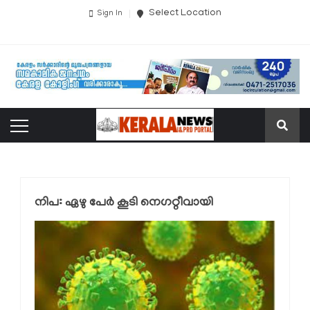
Select Location
Sign In
നിപ: ഏഴു പേര്‍ കൂടി നെഗറ്റീവായി