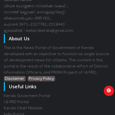
KERALA NEWS
വിവര പൊതുജന സമ്പര്‍ക്ക വകുപ്പ് ,
സൗത്ത് ബ്ലോക്ക്, സെക്രട്ടേറിയറ്റ്,
തിരുവനന്തപുരം-695 001,
ഫോൺ 0471-2327782, 2518443
ഇമെയിൽ : webprdkerala@gmail.com
About Us
This is the News Portal of Government of Kerala
developed with an objective to function as single source
of development news for citizens. The content in this
portal is the result of the collaborative effort of District
Information Officers, and PRISM Project of I & PRD.
Disclaimer
Privacy Policy
Useful Links
Kerala Goverment Portal
I & PRD Portal
Kerala Chief Minister
India Portal