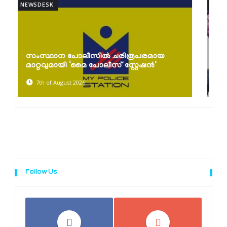
NEWSDESK
കൈത്തറി ദിനാഘോഷങ്ങൾ സംഘടിപ്പിച്ചു;
പരമ്പരാഗത നെയ്ത്തുകാരെ സംരക്ഷിച്ച്
കൈത്തറി...
7th of August 2026
Follow Us