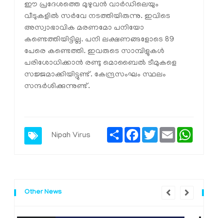
ഈ പ്രദേശത്തെ മുഴുവന്‍ വാര്‍ഡിലെയും
വീടുകളില്‍ സര്‍വേ നടത്തിയിരുന്നു. ഇവിടെ
അസ്വാഭാവിക മരണമോ പനിയോ
കണ്ടെത്തിയിട്ടില്ല. പനി ലക്ഷണങ്ങളോടെ 89
പേരെ കണ്ടെത്തി. ഇവരുടെ സാമ്പിളുകള്‍
പരിശോധിക്കാന്‍ രണ്ടു മൊബൈല്‍ ടീമുകളെ
സജ്ജമാക്കിയിട്ടുണ്ട്. കേന്ദ്രസംഘം സ്ഥലം
സന്ദര്‍ശിക്കുന്നുണ്ട്.
Share
Facebook
Twitter
Email
Whats
Nipah Virus
Other News