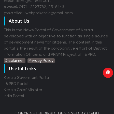
തിരുവനന്തപുരം-695 001,
ഫോൺ 0471-2327782, 2518443
ഇമെയിൽ : webprdkerala@gmail.com
About Us
This is the News Portal of Government of Kerala
developed with an objective to function as single source
of development news for citizens. The content in this
portal is the result of the collaborative effort of District
Information Officers, and PRISM Project of I & PRD.
Disclaimer
Privacy Policy
Useful Links
Kerala Goverment Portal
I & PRD Portal
Kerala Chief Minister
India Portal
COPYRIGHT © I&PRD, DESIGNED BY C-DIT