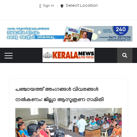
Select Location
Sign In
പഞ്ചായത്ത് അംഗങ്ങള്‍ വിവരങ്ങള്‍
നല്‍കണം: ജില്ലാ ആസൂത്രണ സമിതി