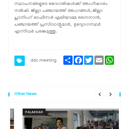
സ്ഥാപനങ്ങളുടെ ഭേദഗതികള്‍ക്ക് അംഗീകാരം
നല്‍കി. ജില്ലാ പഞ്ചായത്ത് അംഗങ്ങള്‍, ജില്ലാ
പ്ലാനിംഗ് ഓഫീസര്‍ ഏലിയാമ്മ നൈനാന്‍,
പഞ്ചായത്ത് പ്രസിഡന്റുമാര്‍, ഉദ്യോഗസ്ഥര്‍
എന്നിവര്‍ പങ്കെടുത്തു.
Share
Facebook
Twitter
Email
Whats
ddc meeting
Other News
PALAKKAD
P