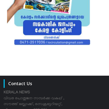
Contact Us
KERALA NEWS
വിവര പൊതുജന സമ്പര്‍ക്ക വകുപ്പ് ,
സൗത്ത് ബ്ലോക്ക്, സെക്രട്ടേറിയറ്റ്,