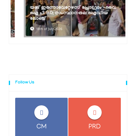
യങ് ഇന്നൊവേറ്റേഴസ് പ്രോഗ്രാം -വൈ
ഐ പി 9.0; സംസ്ഥാനതല ഐഡിയ
ലോഞ്ച്
18th of July 2026
Follow Us
CM
PRD