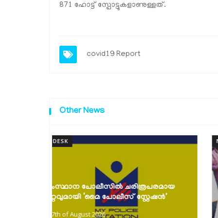
871 ഹോട്ട് സ്പോട്ടുകളാണുള്ളത്.
covid19 Report
Other News
NEWSDESK
കൈത്തറി ദിനാഘോഷങ്ങൾ സംഘടിപ്പിച്ചു;
പരമായ
പരമ്പരാഗത നെയ്ത്തുകാരെ സംരക്ഷിച്ച്
േഷൻ’
കൈത്തറി...
7th of August 2026