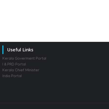
Useful Links
Kerala Goverment Portal
I & PRD Portal
Kerala Chief Minister
India Portal