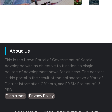
About Us
This is the News Portal of Government of Kerala
developed with an objective to function as single
source of development news for citizens. The content
in this portal is the result of the collaborative effort of
District Information Officers, and PRISM Project of I &
PRD.
Disclaimer
Privacy Policy