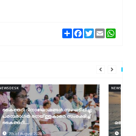
Share
Facebook
Twitter
Email
WhatsAp
NEWSDESK
NEW
മത്സ്യത്തൊഴിലാളി ജാഗ്രത നിർദേശം
ക
7th of August 2026