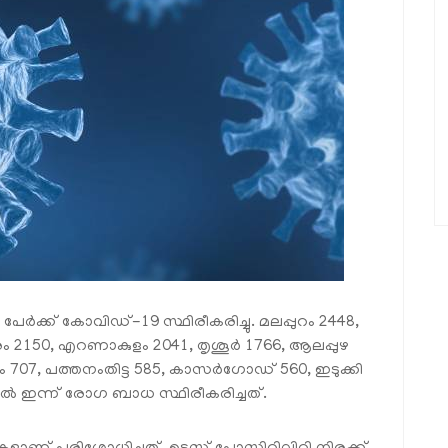
േര്‍ക്ക് കോവിഡ്-19 സ്ഥിരീകരിച്ചു. മലപ്പുറം 2448,
ം 2150, എറണാകുളം 2041, തൃശൂര്‍ 1766, ആലപ്പുഴ
യം 707, പത്തനംതിട്ട 585, കാസര്‍ഗോഡ് 560, ഇടുക്കി
ല്‍ ഇന്ന് രോഗ ബാധ സ്ഥിരീകരിച്ചത്.