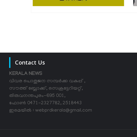
Contact Us
KERALA NEWS
വിവര പൊതുജന സമ്പര്‍ക്ക വകുപ്പ് ,
സൗത്ത് ബ്ലോക്ക്, സെക്രട്ടേറിയറ്റ്,
തിരുവനന്തപുരം-695 001,
ഫോൺ 0471-2327782, 2518443
ഇമെയിൽ : webprdkerala@gmail.com