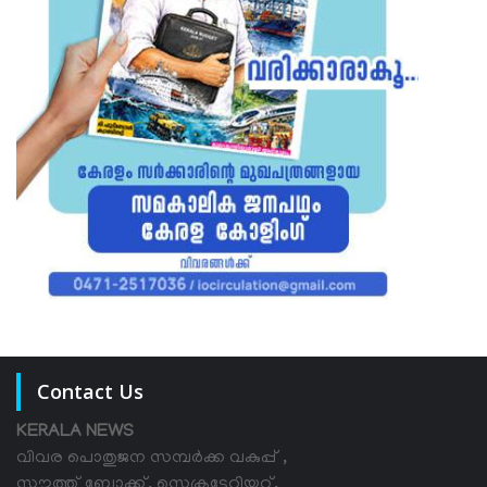
Contact Us
KERALA NEWS
വിവര പൊതുജന സമ്പര്‍ക്ക വകുപ്പ് ,
സൗത്ത് ബ്ലോക്ക്, സെക്രട്ടേറിയറ്റ്,