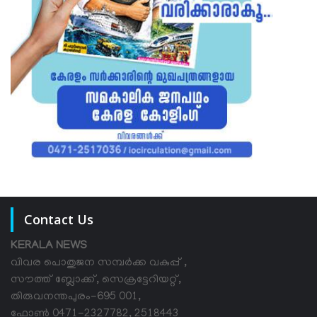
Contact Us
KERALA NEWS
വിവര പൊതുജന സമ്പര്‍ക്ക വകുപ്പ് ,
സൗത്ത് ബ്ലോക്ക്, സെക്രട്ടേറിയറ്റ്,
തിരുവനന്തപുരം-695 001,
ഫോൺ 0471-2327782, 2518443