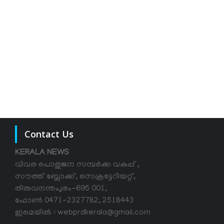
Contact Us
KERALA NEWS
വിവര പൊതുജന സമ്പര്‍ക്ക വകുപ്പ് ,
സൗത്ത് ബ്ലോക്ക്, സെക്രട്ടേറിയറ്റ്,
തിരുവനന്തപുരം-695 001,
ഫോൺ 0471-2327782, 2518443
ഇമെയിൽ : webprdkerala@gmail.com