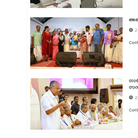
അര
2
Cont
നാട
സദസ്
2
Cont