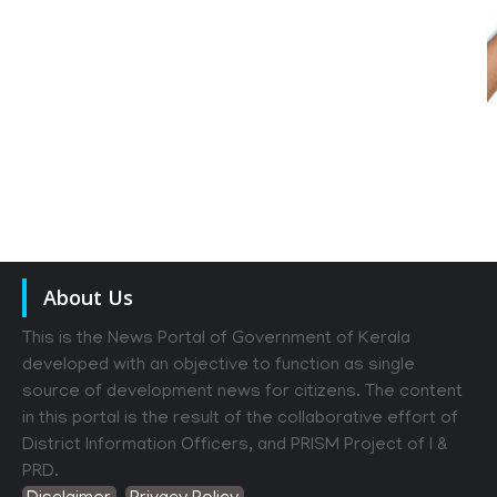
About Us
This is the News Portal of Government of Kerala
developed with an objective to function as single
source of development news for citizens. The content
in this portal is the result of the collaborative effort of
District Information Officers, and PRISM Project of I &
PRD.