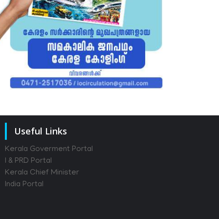
Useful Links
Kerala Goverment Portal
I & PRD Portal
Kerala Chief Minister
India Portal