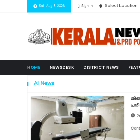
Select Location
Sat, Aug 8, 2026
Sign In
HOME
NEWSDESK
DISTRICT NEWS
FEAT
All News
തിര
പര
2
Cont