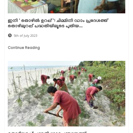
ഇനി ' തൊഴിൽ ഉറപ്പ് ': ചിമ്മിനി ഡാം പ്രദേശത്ത്
തൊഴിലുറപ്പ് പദ്ധതിയിലൂടെ പുതിയ...
5th of July 2023
Continue Reading