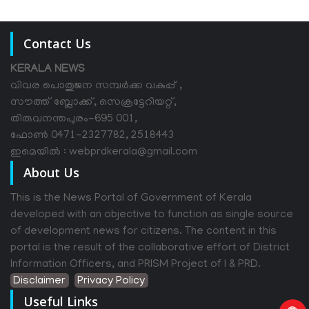
Contact Us
KERALA NEWS
വിവര പൊതുജന സമ്പര്‍ക്ക വകുപ്പ് ,
സൗത്ത് ബ്ലോക്ക്, സെക്രട്ടേറിയറ്റ്,
തിരുവനന്തപുരം-695 001,
ഫോൺ 0471-2327782, 2518443
ഇമെയിൽ : webprdkerala@gmail.com
About Us
This is the News Portal of Government of Kerala
developed with an objective to function as single source
of development news for citizens. The content in this
portal is the result of the collaborative effort of District
Information Officers, and PRISM Project of I & PRD.
Disclaimer
Privacy Policy
Useful Links