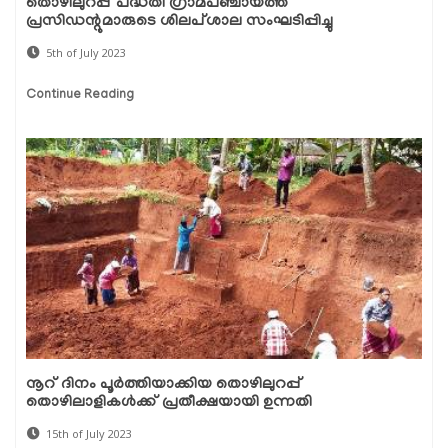
തൊഴിലുറപ്പ് പദ്ധതി ഗ്രാമപഞ്ചായത്ത്
പ്രസിഡന്റുമാരുടെ ശിലപ്ശാല സംഘടിപ്പിച്ചു
5th of July 2023
Continue Reading
നൂറ് ദിനം പൂര്‍ത്തിയാക്കിയ തൊഴിലുറപ്പ്
തൊഴിലാളികള്‍ക്ക് പ്രതീക്ഷയായി ഉന്നതി
15th of July 2023