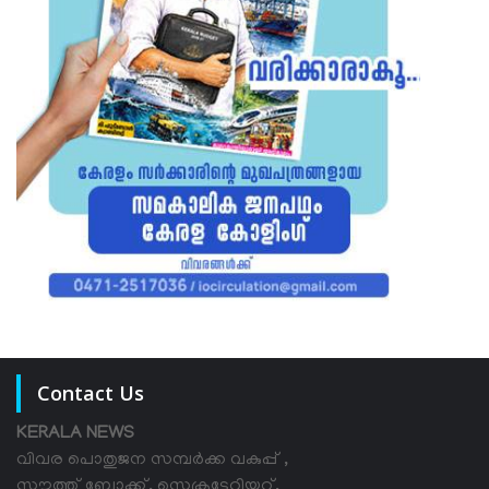
Contact Us
KERALA NEWS
വിവര പൊതുജന സമ്പര്‍ക്ക വകുപ്പ് ,
സൗത്ത് ബ്ലോക്ക്, സെക്രട്ടേറിയറ്റ്,