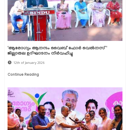
'ആരോഗ്യം ആനന്ദം വൈബ് ഫോർ വെൽനസ്'
ജില്ലാതല ഉദ്ഘാടനം നിർവഹിച്ചു
12th of January 2026
Continue Reading