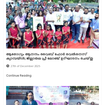
ആരോഗ്യം ആനന്ദം വൈബ് ഫോർ വെൽനെസ്
ക്യാമ്പയിൻ; ജില്ലാതല പ്രീ ലോഞ്ച് ഉദ്ഘാടനം ചെയ്തു
27th of December 2025
Continue Reading