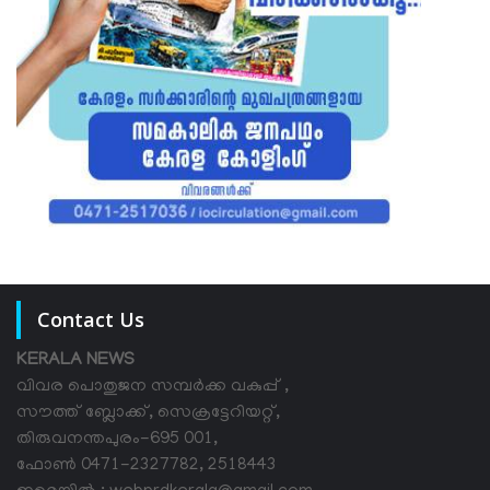
Contact Us
KERALA NEWS
വിവര പൊതുജന സമ്പര്‍ക്ക വകുപ്പ് ,
സൗത്ത് ബ്ലോക്ക്, സെക്രട്ടേറിയറ്റ്,
തിരുവനന്തപുരം-695 001,
ഫോൺ 0471-2327782, 2518443