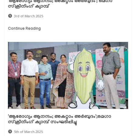
'ആരോഗ്യം ആനന്ദം; അകറ്റാം അർബുദം'; മെഗാ
സ്ക്രീനിംഗ് ക്യാമ്പ്
3rd of March 2025
Continue Reading
'ആരോഗ്യം ആനന്ദം; അകറ്റാം അർബുദം';മെഗാ
സ്ക്രീനിംഗ് ക്യാമ്പ് സംഘടിപ്പിച്ചു
5th of March 2025