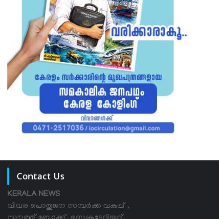
Contact Us
KERALA NEWS
വിവര പൊതുജന സമ്പര്‍ക്ക വകുപ്പ് ,
സൗത്ത് ബ്ലോക്ക്, സെക്രട്ടേറിയറ്റ്,