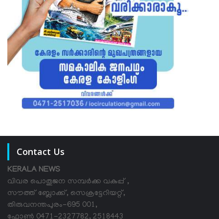
Contact Us
KERALA NEWS
വിവര പൊതുജന സമ്പര്‍ക്ക വകുപ്പ് ,
സൗത്ത് ബ്ലോക്ക്, സെക്രട്ടേറിയറ്റ്,
തിരുവനന്തപുരം-695 001,
ഫോൺ 0471-2327782, 2518443