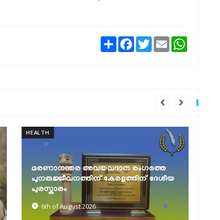
Share
Facebook
Twitter
Email
WhatsAp
TRAVEL
CA
ഓണയാത്ര സുഗമമാക്കാൻ
കെ.എസ്.ആർ.ടി.സി; പ്രത്യേക
അന്തർസംസ്ഥാന സർവീസുകൾക്ക്
മ
റിസർവേഷൻ...
2
5th of August 2026