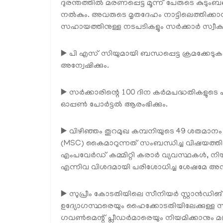
ദുരന്തത്തിൽ മരണപ്പെട്ട മൂന്ന് പേരുടെ കുട
നൽകും. അവരുടെ മൃതദേഹം നാട്ടിലെത്തിക്കാനുള
സഹായത്തിനുള്ള നടപടികളും സർക്കാർ സ്വീകരി
▶️ പി എസ് സിയുമായി ബന്ധപ്പെട്ട ക്രമക്കേടു
അന്വേഷിക്കും.
▶️ സർക്കാരിന്റെ 100 ദിന കർമപദ്ധതികളുടെ
ഓപ്പൺ പോർട്ടൽ ആരംഭിക്കും.
▶️ വിഴിഞ്ഞം തുറമുഖ കമ്പനിയുടെ 49 ശതമാനം
(MSC) കൈമാറുന്നത് സംബന്ധിച്ച വിഷയത്തിൽ
എംപവേർഡ് കമ്മിറ്റി കരാർ വ്യവസ്ഥകൾ, നി
എന്നിവ വിശദമായി പരിശോധിച്ച ശേഷമേ അന്തിമ
▶️ സുപ്രീം കോടതിയിലെ സീനിയർ സ്റ്റാൻഡ
ഉദ്യോഗസ്ഥരെയും ഹൈക്കോടതിയിലേക്കുള്ള 
ഗവൺമെന്റ് പ്ലീഡർമാരെയും നിയമിക്കാനും മന്