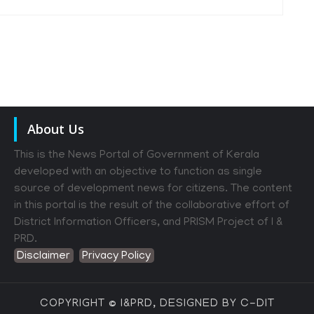
About Us
This is the News Portal of Government of Kerala
developed with an objective to function as single
source of development news for citizens. The content
in this portal is the result of the collaborative effort of
District Information Officers, and PRISM Project of I &
PRD.
Disclaimer
Privacy Policy
COPYRIGHT © I&PRD, DESIGNED BY C-DIT