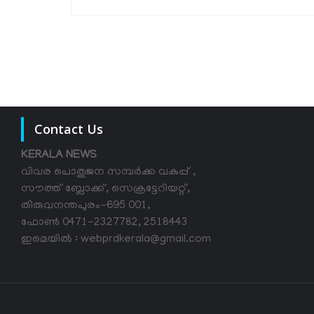
Contact Us
KERALA NEWS
വിവര പൊതുജന സമ്പര്‍ക്ക വകുപ്പ് ,
സൗത്ത് ബ്ലോക്ക്, സെക്രട്ടേറിയറ്റ്,
തിരുവനന്തപുരം-695 001,
ഫോൺ 0471-2327782, 2518443
ഇമെയിൽ : webprdkerala@gmail.com