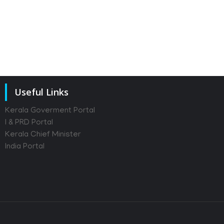
Useful Links
Kerala Goverment Portal
I & PRD Portal
Kerala Chief Minister
India Portal