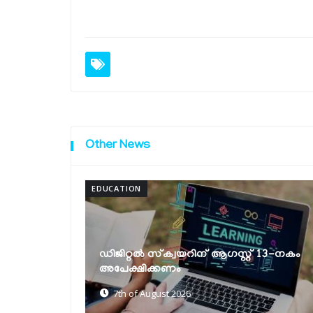
Other News
HEALTH
മരണാനന്തര അവയവദാന രംഗത്തെ
് 13-നകം
പുനരുജ്ജീവനത്തിന് കേരളത്തിന് ദേശീയ
പുരസ്കാരം
6th of August 2026