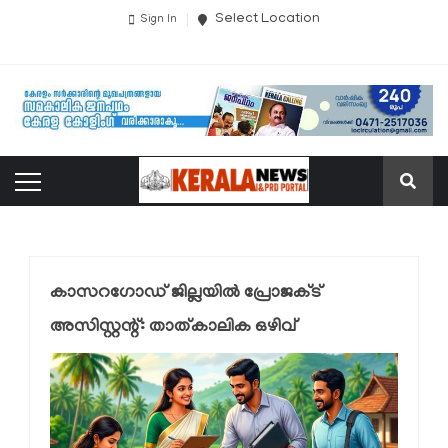
Select Location
Sign In
കാസറഗോഡ് ജില്ലയിൽ പ്രോജക്ട്
അസിസ്റ്റന്റ്: താത്കാലിക ഒഴിവ്