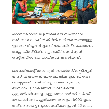
കാസറഗോഡ് ജില്ലയിലെ ഒരു സംസ്ഥാന
സർക്കാർ വകുപ്പിൻ കീഴിൽ വനിതകൾക്കായുള്ള,
ഈഴവ/തിയ്യ/ബില്ലവ വിഭാഗത്തിന് സംവരണം
ചെയ്ത ഡിസ്ട്രിക്ട് പ്രോജക്ട് അസിസ്റ്റന്റ്
തസ്തികയിൽ ഒരു താത്കാലിക ഒഴിവുണ്ട്.
മാനേജ്‌മെന്റ്/സോഷ്യൽ സയൻസ്/ന്യൂട്രീഷ്യൻ
എന്നീ വിഷയങ്ങളിലേതിലെങ്കിലും ഉള്ള ബിരുദം
അല്ലെങ്കിൽ പി.ജി ഡിപ്ലോമ യോഗ്യതയും,
ബന്ധപ്പെട്ട മേഖലയിൽ 2 വർഷത്തെ
പ്രവൃത്തിപരിചയവും ഉള്ള ഉദ്യോഗാർത്ഥികൾക്ക്
അപേക്ഷിക്കാം. പ്രതിമാസ ശമ്പളം 18000 രൂപ.
തത്പരരായ ഉദ്യോഗാർത്ഥികൾ ജൂൺ 22 നകം