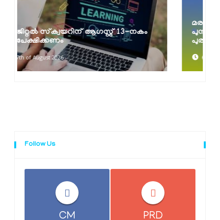
മരണാനന്തര അവയവദാന രംഗത്തെ
പുനരുജ്ജീവനത്തിന് കേരളത്തിന് ദേശീയ
പുരസ്കാരം
6th of August 2026
Follow Us
CM
PRD