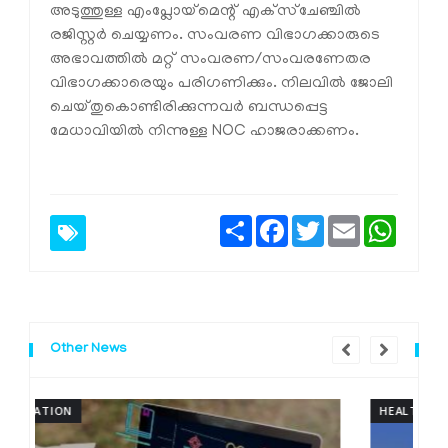
അടുത്തുള്ള എംപ്ലോയ്‌മെന്റ് എക്‌സ്‌ചേഞ്ചിൽ
രജിസ്റ്റർ ചെയ്യണം. സംവരണ വിഭാഗക്കാരുടെ
അഭാവത്തിൽ മറ്റ് സംവരണ/സംവരണേതര
വിഭാഗക്കാരെയും പരിഗണിക്കും. നിലവിൽ ജോലി
ചെയ്തുകൊണ്ടിരിക്കുന്നവർ ബന്ധപ്പെട്ട
മേധാവിയിൽ നിന്നുള്ള NOC ഹാജരാക്കണം.
Share
Facebook
Twitter
Email
Whats
Other News
HEALTH