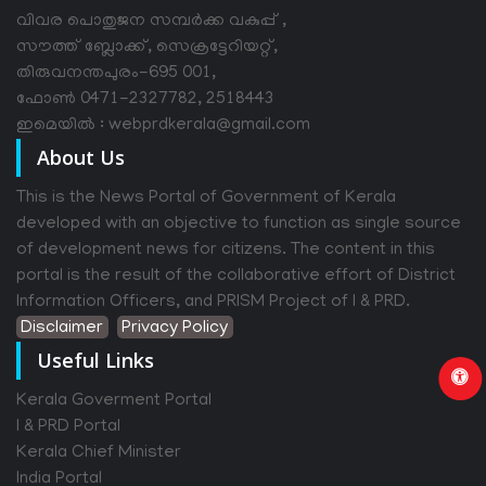
വിവര പൊതുജന സമ്പര്‍ക്ക വകുപ്പ് ,
സൗത്ത് ബ്ലോക്ക്, സെക്രട്ടേറിയറ്റ്,
തിരുവനന്തപുരം-695 001,
ഫോൺ 0471-2327782, 2518443
ഇമെയിൽ : webprdkerala@gmail.com
About Us
This is the News Portal of Government of Kerala
developed with an objective to function as single source
of development news for citizens. The content in this
portal is the result of the collaborative effort of District
Information Officers, and PRISM Project of I & PRD.
Disclaimer
Privacy Policy
Useful Links
Kerala Goverment Portal
I & PRD Portal
Kerala Chief Minister
India Portal