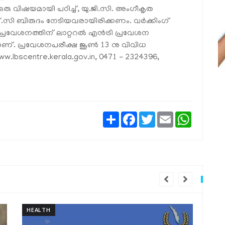
 ഒരു വിഷയമായി പഠിച്ച്, യു.ജി.സി. അംഗീകൃത
സി ബിരുദം നേടിയവരായിരിക്കണം. വർക്കിംഗ്
്രവേശനത്തിന് ലാറ്ററൽ എൻട്രി പ്രവേശന
ണ്. പ്രവേശനപരീക്ഷ ജൂൺ 13 നു വിവിധ
w.lbscentre.kerala.gov.in, 0471 - 2324396,
Share
Facebook
Twitter
Email
WhatsAp
TRAVEL