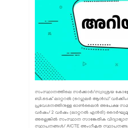
സംസ്ഥാനത്തിലെ സർക്കാർ/സ്വാശ്രയ കോളേജ
ബി.ടെക് ലാറ്ററൽ (റെഗുലർ ആൻഡ് വർക്കിം
പ്രവേശനത്തിനുള്ള ഓൺലൈൻ അപേക്ഷ സമർപ്പ
വർഷം/ 2 വർഷം (ലാറ്ററൽ എൻട്രി) ദൈർഘ്യമ
അല്ലെങ്കിൽ സംസ്ഥാന സാങ്കേതിക വിദ്യാഭ്യ
സ്ഥാപനങ്ങൾ/ AICTE അംഗീകൃത സ്ഥാപനങ്ങള