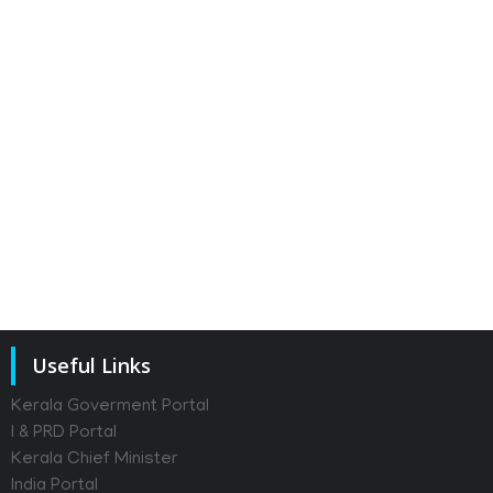
േക
ൾക്ക്
മന്ത്രിസഭായോഗ തീരുമാനങ്ങൾ 05-08
2026
5th of August 2026
Useful Links
Kerala Goverment Portal
I & PRD Portal
Kerala Chief Minister
India Portal