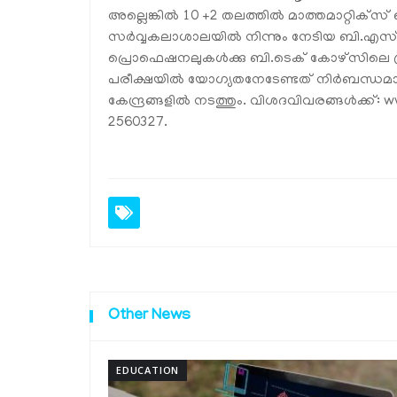
അല്ലെങ്കിൽ 10 +2 തലത്തിൽ മാത്തമാറ്റിക്‌സ്
സർവ്വകലാശാലയിൽ നിന്നും നേടിയ ബി.എസ്.
പ്രൊഫെഷനലുകൾക്കു ബി.ടെക് കോഴ്‌സിലെ പ
പരീക്ഷയിൽ യോഗ്യതനേടേണ്ടത് നിർബന്ധമാ
കേന്ദ്രങ്ങളിൽ നടത്തും. വിശദവിവരങ്ങൾക്ക്: ww
2560327.
Other News
ON
HEALTH