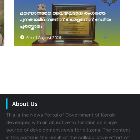
ഓണയാത്ര സുഗമമാക്കാൻ
വയവദാന രംഗത്തെ
കെ.എസ്.ആർ.ടി.സി; പ്രത്യ
ിന് കേരളത്തിന് ദേശീയ
അന്തർസംസ്ഥാന സർവീസുക
റിസർവേഷൻ...
6
5th of August 2026
About Us
This is the News Portal of Government of Kerala
developed with an objective to function as single
source of development news for citizens. The content
in this portal is the result of the collaborative effort of