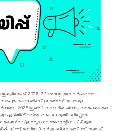
ുകളിലേക്ക് 2026-27 അദ്ധ്യായന വർഷത്തെ
ഗ് പ്രൊഫഷണൽസ്) കോഴ്‌സിലേക്കുള്ള
ണം 2026 ജൂൺ 1 വരെ ദീർഘിപ്പിച്ചു. അപേക്ഷകർ 3
ുള്ള എൻജിനിയറിങ് ടെക്‌നോളജി ഡിപ്ലോമ
ാസ ബോർഡ്/ഇന്ത്യാ ഗവൺമെന്റിന് കീഴിലുള്ള
ിൽ നിന്ന് നേടിയ 3 വർഷ ഡി.വോക്ക്, ബി.വോക്,