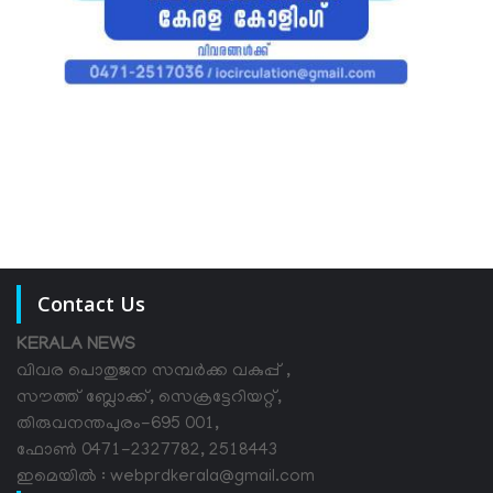
Contact Us
KERALA NEWS
വിവര പൊതുജന സമ്പര്‍ക്ക വകുപ്പ് ,
സൗത്ത് ബ്ലോക്ക്, സെക്രട്ടേറിയറ്റ്,
തിരുവനന്തപുരം-695 001,
ഫോൺ 0471-2327782, 2518443
ഇമെയിൽ : webprdkerala@gmail.com