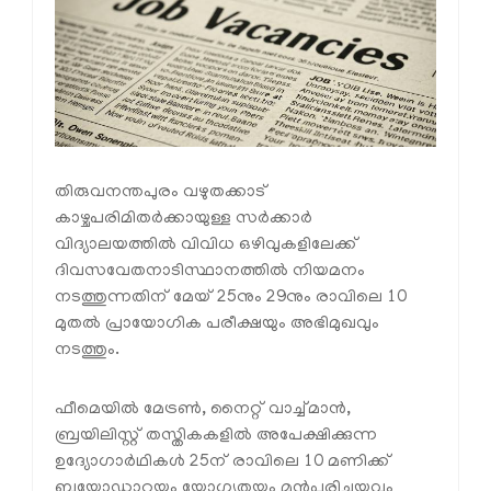
തിരുവനന്തപുരം വഴുതക്കാട്
കാഴ്ചപരിമിതർക്കായുള്ള സർക്കാർ
വിദ്യാലയത്തിൽ വിവിധ ഒഴിവുകളിലേക്ക്
ദിവസവേതനാടിസ്ഥാനത്തിൽ നിയമനം
നടത്തുന്നതിന് മേയ് 25നും 29നും രാവിലെ 10
മുതൽ പ്രായോഗിക പരീക്ഷയും അഭിമുഖവും
നടത്തും.
ഫീമെയിൽ മേട്രൺ, നൈറ്റ് വാച്ച്മാൻ,
ബ്രയിലിസ്റ്റ് തസ്തികകളിൽ അപേക്ഷിക്കുന്ന
ഉദ്യോഗാർഥികൾ 25ന് രാവിലെ 10 മണിക്ക്
ബയോഡാറ്റയും യോഗ്യതയും മുൻപരിചയവും