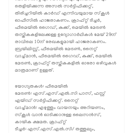
തെളിയിക്കുന്ന അസൽ സർട്ടിഫിക്കറ്റ്,
തിരിച്ചറിയിൽ കാർഡ് എന്നിവയുമായ സ്കൂൾ
ഓഫീസിൽ ഹാജരാകണം. ക്രാഫ്റ്റ് ടീച്ചർ,
ഫീമെയിൽ ഗൈഡ്, കുക്ക്, മെയിൽ മേട്രൺ
തസ്തികകളിലേക്കുള്ള ഉദ്യോഗാർഥികൾ മേയ് 29ന്
രാവിലെ 10ന് രേഖകളുമായി ഹാജരാകണം.
ബ്രയിലിസ്റ്റ്, ഫീമെയിൽ മേട്രൺ, നൈറ്റ്
വാച്ച്മാൻ, ഫീമെയിൽ ഗൈഡ്, കുക്ക്, മെയിൽ
മേട്രൺ, ക്രാഫ്റ്റ് തസ്തികകളിൽ ഓരോ ഒഴിവുകൾ
മാത്രമാണ് ഉള്ളത്.
യോഗ്യതകൾ: ഫീമെയിൽ
മേട്രൺ: എസ്.എസ്.എൽ.സി പാസ്, ഫസ്റ്റ്
എയിഡ് സർട്ടിഫിക്കറ്റ്. നൈറ്റ്
വാച്ച്മാൻ: എഴുത്തും വായനയും അറിയണം,
സ്കൂൾ വാൻ ഓടിക്കാനുള്ള ലൈസൻസ്,
കായിക ക്ഷമത. ക്രാഫ്റ്റ്
ടീച്ചർ: എസ്.എസ്.എൽ.സി/ തത്തുല്യം,