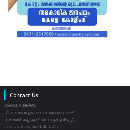
Contact Us
KERALA NEWS
വിവര പൊതുജന സമ്പര്‍ക്ക വകുപ്പ് ,
സൗത്ത് ബ്ലോക്ക്, സെക്രട്ടേറിയറ്റ്,
തിരുവനന്തപുരം-695 001,