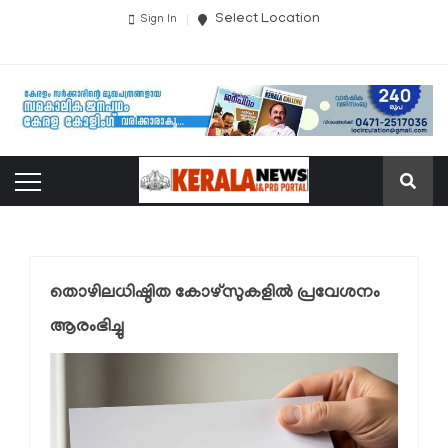
Select Location
Sign In
തൊഴിലധിഷ്ഠിത കോഴ്സുകളിൽ പ്രവേശനം
ആരംഭിച്ചു