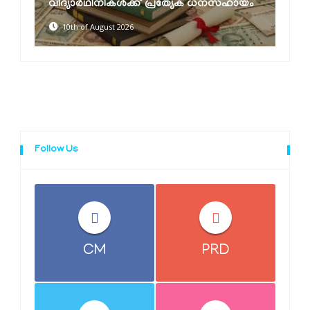
ായം
പരിചരണ സംഗമം
10th of August 2026
Follow Us
CM
PRD