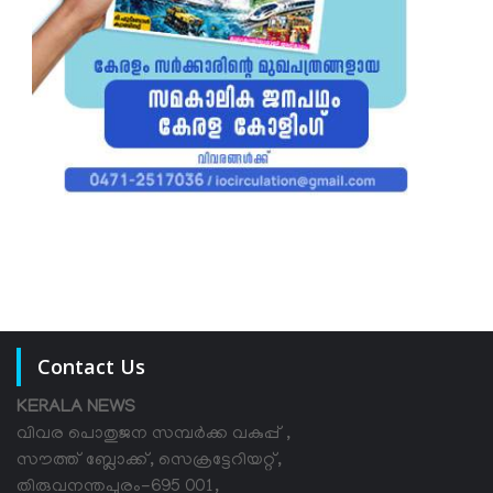
Contact Us
KERALA NEWS
വിവര പൊതുജന സമ്പര്‍ക്ക വകുപ്പ് ,
സൗത്ത് ബ്ലോക്ക്, സെക്രട്ടേറിയറ്റ്,
തിരുവനന്തപുരം-695 001,