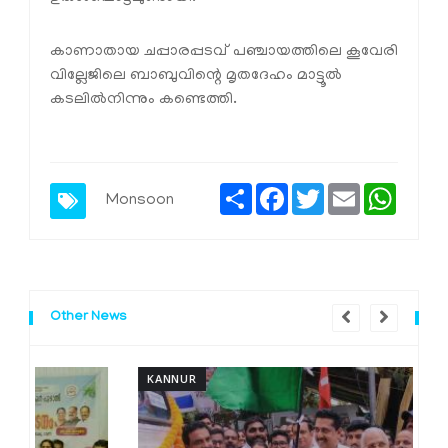
കാണാതായ ചപ്പാരപ്പടവ് പഞ്ചായത്തിലെ കൂവേരി
വില്ലേജിലെ ബാബുവിന്റെ മൃതദേഹം മാട്ടൂല്‍
കടലില്‍നിന്നും കണ്ടെത്തി.
Share
Facebook
Twitter
Email
Whats
Monsoon
Other News
KANNUR
K