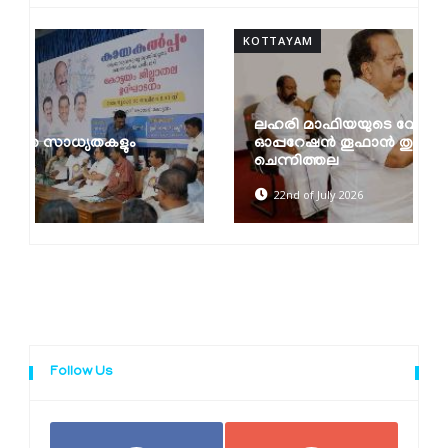
KOTTAYAM
K
ലഹരി മാഫിയയുടെ വേരറുക്കുന്നതുവരെ
ഓപ്പറേഷൻ തൂഫാൻ തുടരും: മന്ത്രി രമേശ്
ചെന്നിത്തല
22nd of July 2026
Follow Us