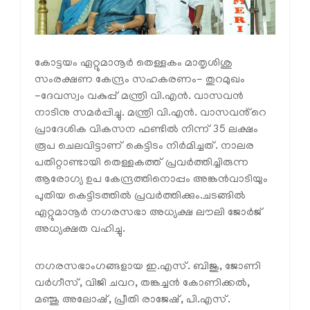
കോട്ടയം ഏറ്റുമാനൂർ തെള്ളകം മാതൃശിശു
സംരക്ഷണ കേന്ദ്രം സഹകരണം- തുറമുഖം
-ദേവസ്വം വകുപ്പ് മന്ത്രി വി.എൻ. വാസവൻ
നാടിനു സമർപ്പിച്ചു. മന്ത്രി വി.എൻ. വാസവൻ്റെ
പ്രാദേശിക വികസന ഫണ്ടിൽ നിന്ന് 35 ലക്ഷം
രൂപ ചെലവിട്ടാണ് കെട്ടിടം നിർമിച്ചത്. നാലര
പതിറ്റാണ്ടായി തെള്ളകത്ത് പ്രവർത്തിച്ചിരുന്ന
ആരോഗ്യ ഉപ കേന്ദ്രത്തിനൊപ്പം അങ്കൻവാടിയും
പുതിയ കെട്ടിടത്തിൽ പ്രവർത്തിക്കും.ചടങ്ങിൽ
ഏറ്റുമാനൂർ നഗരസഭാ അധ്യക്ഷ ലൗലി ജോർജ്
അധ്യക്ഷത വഹിച്ചു.
നഗരസഭാംഗങ്ങളായ ഇ.എസ്. ബിജു, ജോണി
വർഗീസ്, വിജി ചവറ, തങ്കച്ചൻ കോണിക്കൽ,
മഞ്ജു അലോഷ്, പ്രീതി രാജേഷ്, പി.എസ്.