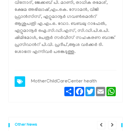
വിനോദ്, ജേക്കബ് പി. മാണി, രാധിക രമേശ്,
ക്ഷേമ അഭിലാഷ്,എം.കെ. സോമൻ, വിജി
ഫ്രാൻസിസ്, ഏറ്റുമാനൂർ ഗവൺമെൻറ്
ആശുപത്രി എ.എം.ഒ. ഡോ. ബബലു റാഫേൽ,
ഏറ്റുമാനൂർ ഐ.സി.ഡി.എസ്, സി.ഡി.പി.ഒ.പി.
ഷിമിമോൾ, പേരൂർ സർവീസ് സഹകരണ ബാങ്ക്
പ്രസിഡൻറ് പി.വി. പ്രദീപ്,ആശ വർക്കർ ടി.
ശോഭന എന്നിവർ പങ്കെടുത്തു.
MotherChildCareCenter
health
Share
Facebook
Twitter
Email
Whats
Other News