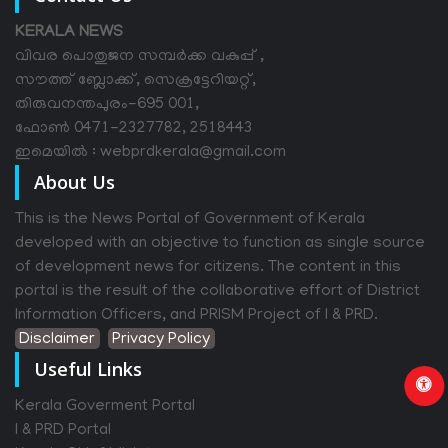
KERALA NEWS
വിവര പൊതുജന സമ്പര്‍ക്ക വകുപ്പ് ,
സൗത്ത് ബ്ലോക്ക്, സെക്രട്ടേറിയറ്റ്,
തിരുവനന്തപുരം-695 001,
ഫോൺ 0471-2327782, 2518443
ഇമെയിൽ : webprdkerala@gmail.com
About Us
This is the News Portal of Government of Kerala
developed with an objective to function as single source
of development news for citizens. The content in this
portal is the result of the collaborative effort of District
Information Officers, and PRISM Project of I & PRD.
Disclaimer
Privacy Policy
Useful Links
Kerala Goverment Portal
I & PRD Portal