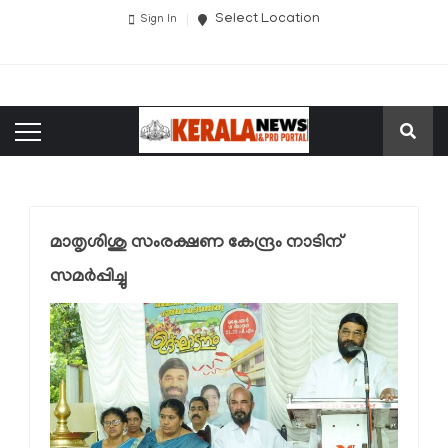
Select Location
Sign In
മാതൃശിശു സംരക്ഷണ കേന്ദ്രം നാടിന്
സമർപ്പിച്ചു