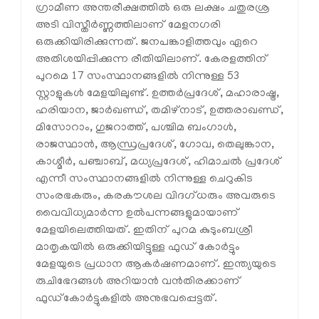
ഗ്രാമീണ അന്തരീക്ഷത്തില്‍ ഒരു ലക്ഷം ചതുരശ്ര
അടി വിസ്തീര്‍ണ്ണത്തിലാണ് മേളനഗരി
ഒരുക്കിയിരിക്കുന്നത്. ജനപങ്കാളിത്തവും ഏറെ
അതിശയിപ്പിക്കുന്ന രീതിയിലാണ്. കേരളത്തിന്
പുറമെ 17 സംസ്ഥാനങ്ങളില്‍ നിന്നുള്ള 53
സ്റ്റാളുകള്‍ മേളയിലുണ്ട്. ഉത്തര്‍പ്രദേശ്, മഹാരാഷ്ട്ര,
ഹരിയാന, ജാര്‍ഖണ്ഡ്, തമിഴ്‌നാട്, ഉത്തരാഖണ്ഡ്,
മിസോറാം, ഗുജറാത്ത്, പശ്ചിമ ബംഗാള്‍,
രാജസ്ഥാന്‍, ആന്ധ്രപ്രദേശ്, ഗോവ, തെലുങ്കാന,
കാശ്മീര്‍, പഞ്ചാബ്, മധ്യപ്രദേശ്, ഹിമാചല്‍ പ്രദേശ്
എന്നീ സംസ്ഥാനങ്ങളില്‍ നിന്നുള്ള ചെറുകിട
സംരഭകരും, കരകൗശല വിദഗ്ധരും അവരുടെ
വൈവിധ്യമാര്‍ന്ന ഉല്‍പന്നങ്ങളുമായാണ്
മേളയിലെത്തിയത്. ഇതിന് പുറമ കുടുംബശ്രീ
മാതൃകയില്‍ ഒരുക്കിയിട്ടുള്ള ഫുഡ് കോര്‍ട്ടും
മേളയുടെ പ്രധാന ആകര്‍ഷണമാണ്. ഇന്ത്യയുടെ
രുചിഭേദങ്ങള്‍ അറിയാന്‍ വന്‍തിരക്കാണ്
ഫുഡ്‌കോര്‍ട്ടുകളില്‍ അനുഭവപ്പെട്ടത്.