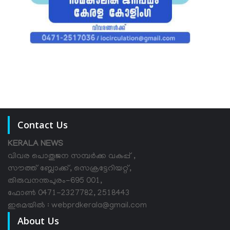
Contact Us
KERALA NEWS
വിവര പൊതുജന സമ്പര്‍ക്ക വകുപ്പ് ,
സൗത്ത് ബ്ലോക്ക്, സെക്രട്ടേറിയറ്റ്,
തിരുവനന്തപുരം-695 001,
ഫോൺ 0471-2327782, 2518443
ഇമെയിൽ : webprdkerala@gmail.com
About Us