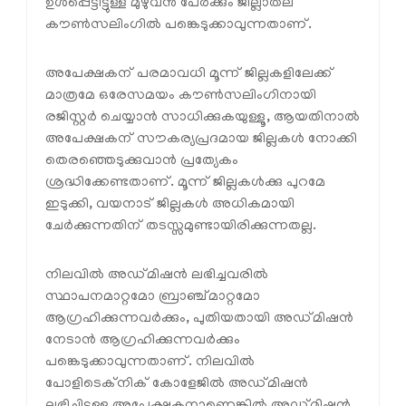
ഉൾപ്പെട്ടിട്ടുള്ള മുഴുവൻ പേർക്കും ജില്ലാതല
കൗൺസലിംഗിൽ പങ്കെടുക്കാവുന്നതാണ്.
അപേക്ഷകന് പരമാവധി മൂന്ന് ജില്ലകളിലേക്ക്
മാത്രമേ ഒരേസമയം കൗൺസലിംഗിനായി
രജിസ്റ്റർ ചെയ്യാൻ സാധിക്കുകയുള്ളൂ, ആയതിനാൽ
അപേക്ഷകന് സൗകര്യപ്രദമായ ജില്ലകൾ നോക്കി
തെരഞ്ഞെടുക്കുവാൻ പ്രത്യേകം
ശ്രദ്ധിക്കേണ്ടതാണ്. മൂന്ന് ജില്ലകൾക്കു പുറമേ
ഇടുക്കി, വയനാട് ജില്ലകൾ അധികമായി
ചേർക്കുന്നതിന് തടസ്സമുണ്ടായിരിക്കുന്നതല്ല.
നിലവിൽ അഡ്മിഷൻ ലഭിച്ചവരിൽ
സ്ഥാപനമാറ്റമോ ബ്രാഞ്ച്മാറ്റമോ
ആഗ്രഹിക്കുന്നവർക്കും, പുതിയതായി അഡ്മിഷൻ
നേടാൻ ആഗ്രഹിക്കുന്നവർക്കും
പങ്കെടുക്കാവുന്നതാണ്. നിലവിൽ
പോളിടെക്‌നിക് കോളേജിൽ അഡ്മിഷൻ
ലഭിച്ചിട്ടുള്ള അപേക്ഷകനാണെങ്കിൽ അഡ്മിഷൻ