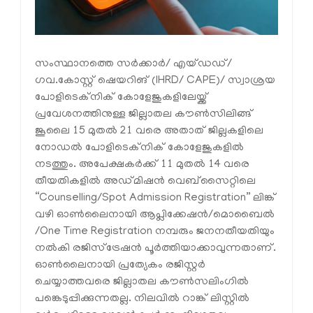
സംസ്ഥാനത്തെ സർക്കാർ/ എയ്ഡഡ്/
ഗവ.കോസ്റ്റ് ഷെയറിങ് (IHRD/ CAPE)/ സ്വാശ്രയ
പോളിടെക്‌നിക് കോളേജുകളിലേയ്ക്ക്
പ്രവേശനത്തിനുള്ള ജില്ലാതല കൗൺസിലിങ്ങ്
ജൂലൈ 15 മുതൽ 21 വരെ അതാത് ജില്ലകളിലെ
നോഡൽ പോളിടെക്‌നിക് കോളേജുകളിൽ
നടത്തും. അപേക്ഷകർക്ക് 11 മുതൽ 14 വരെ
തീയതികളിൽ അഡ്മിഷൻ വെബ്‌സൈറ്റിലെ
“Counselling/Spot Admission Registration” ലിങ്ക്
വഴി ഓൺലൈനായി ആപ്ലിക്കേഷൻ/മൊബൈൽ
/One Time Registration നമ്പരും ജനനതീയതിയും
നൽകി രജിസ്‌ട്രേഷൻ പൂർത്തിയാക്കാവുന്നതാണ്.
ഓൺലൈനായി പ്രത്യേകം രജിസ്റ്റർ
ചെയ്യാത്തവരെ ജില്ലാതല കൗൺസലിംഗിൽ
പങ്കെടുപ്പിക്കുന്നതല്ല. നിലവിൽ റാങ്ക് ലിസ്റ്റിൽ