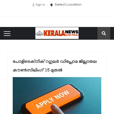
Select Location
Sign In
പോളിടെക്‌നിക് റഗുലർ ഡിപ്ലോമ ജില്ലാതല
കൗൺസിലിംഗ് 15 മുതൽ