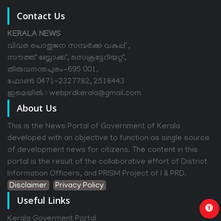
Contact Us
KERALA NEWS
വിവര പൊതുജന സമ്പര്‍ക്ക വകുപ്പ് ,
സൗത്ത് ബ്ലോക്ക്, സെക്രട്ടേറിയറ്റ്,
തിരുവനന്തപുരം-695 001,
ഫോൺ 0471-2327782, 2518443
ഇമെയിൽ : webprdkerala@gmail.com
About Us
This is the News Portal of Government of Kerala
developed with an objective to function as single source
of development news for citizens. The content in this
portal is the result of the collaborative effort of District
Information Officers, and PRISM Project of I & PRD.
Disclaimer
Privacy Policy
Useful Links
Kerala Goverment Portal