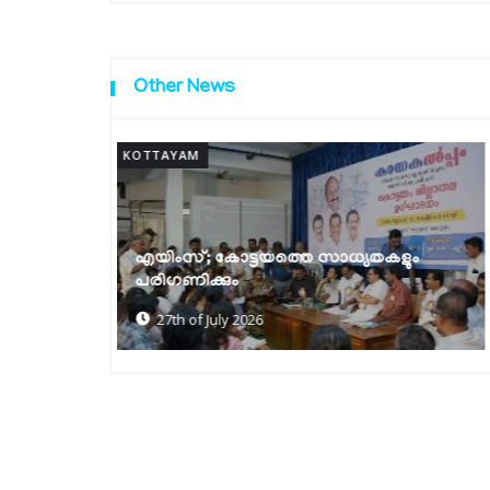
Other News
KOTTAYAM
ലഹരി മാഫിയയുടെ വേരറുക്കുന്നതുവരെ
കളും
ഓപ്പറേഷൻ തൂഫാൻ തുടരും: മന്ത്രി രമേശ്
ചെന്നിത്തല
22nd of July 2026