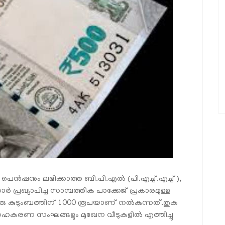
െന്‍ഷനും ലഭിക്കാത്ത ബി.പി.എല്‍ (പി.എച്ച്.എച്ച്),
 പ്രഖ്യാപിച്ച സാമ്പത്തിക പാക്കേജ് പ്രകാരമുള്ള
ു കുടുംബത്തിന് 1000 രൂപയാണ് നല്‍കുന്നത്.തുക
കരണ സംഘങ്ങളും മുഖേന വീടുകളില്‍ എത്തിച്ചു