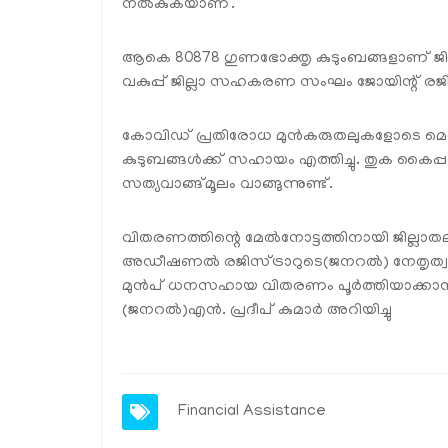
നല്‍കുകയാണ്.
ആകെ 80878 ഗുണഭോക്തൃ കുടുംബങ്ങളാണ് ജില്ല
വകുപ്പ് ജില്ലാ സഹകരണ സംഘം ജോയിന്റ് രജിസ്ട്ര
കോവിഡ് പ്രതിരോധ മുന്‍കരുതലുകളോടെ മെയ
കുടുബങ്ങള്‍ക്ക് സഹായം എത്തിച്ചു. തുക കൈപ്പറ്
സത്യവാങ്ങ്മൂലം വാങ്ങുന്നുണ്ട്.
വിതരണത്തിന്റെ മേല്‍നോട്ടത്തിനായി ജില്ലാതല
അഡീഷണല്‍ രജിസ്ട്രാറുടെ(ജനറല്‍) നേതൃത്വത്തില
മുന്‍പ് ധനസഹായ വിതരണം പൂര്‍ത്തിയാക്കാനാണ്
(ജനറല്‍)എന്‍. പ്രദീപ് കുമാര്‍ അറിയിച്ചു
Financial Assistance