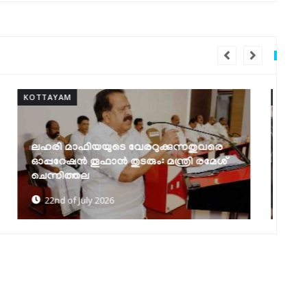
KOTTAYAM
KO
കോട്ടയം മെഡിക്കല്‍ കോളജിന് 94.17
ലക്ഷം രൂപ അനുവദിച്ചു
ഐ
10th of July 2026