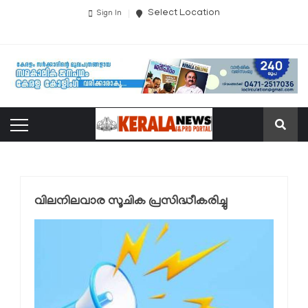
Select Location
Sign In
വിലനിലവാര സൂചിക പ്രസിദ്ധീകരിച്ചു