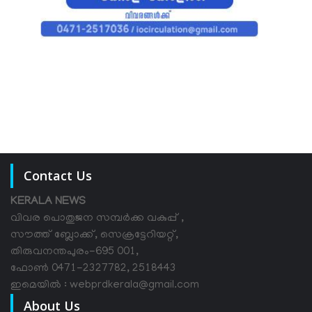
Contact Us
KERALA NEWS
വിവര പൊതുജന സമ്പര്‍ക്ക വകുപ്പ് ,
സൗത്ത് ബ്ലോക്ക്, സെക്രട്ടേറിയറ്റ്,
തിരുവനന്തപുരം-695 001,
ഫോൺ 0471-2327782, 2518443
ഇമെയിൽ : webprdkerala@gmail.com
About Us