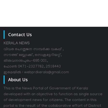
Contact Us
KERALA NEWS
വിവര പൊതുജന സമ്പര്‍ക്ക വകുപ്പ് ,
സൗത്ത് ബ്ലോക്ക്, സെക്രട്ടേറിയറ്റ്,
തിരുവനന്തപുരം-695 001,
ഫോൺ 0471-2327782, 2518443
ഇമെയിൽ : webprdkerala@gmail.com
About Us
This is the News Portal of Government of Kerala
developed with an objective to function as single source
of development news for citizens. The content in this
portal is the result of the collaborative effort of District