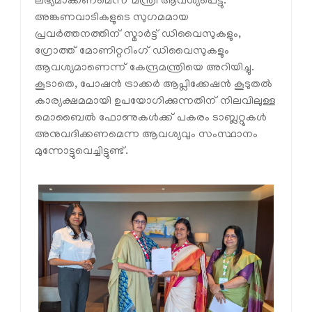
ലഭ്യമാക്കണമെന്ന് മന്ത്രി ആവശ്യപ്പെട്ടു.
അങ്കണവാടികളുടെ സുഗമമായ
പ്രവർത്തനത്തിന് സ്മാർട്ട് ഡിവൈസുകളും,
ഗ്രോത്ത് മോണിറ്ററിംഗ് ഡിവൈസുകളും
ആവശ്യമാണെന്ന് കേന്ദ്രമന്ത്രിയെ അറിയിച്ചു.
കൂടാതെ, പോഷൻ ട്രാക്കർ ആപ്ലിക്കേഷൻ കൂടുതൽ
കാര്യക്ഷമമായി ഉപയോഗിക്കുന്നതിന് നിലവിലുള്ള
മൊബൈൽ ഫോണുകൾക്ക് പകരം ടാബ്ലറ്റുകൾ
അനുവദിക്കണമെന്ന ആവശ്യവും സംസ്ഥാനം
മുന്നോട്ടുവെച്ചിട്ടുണ്ട്.