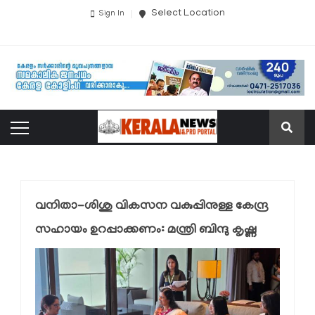
Select Location
Sign In
വനിതാ-ശിശു വികസന വകുപ്പിനുള്ള കേന്ദ്ര
സഹായം ഉറപ്പാക്കണം: മന്ത്രി ബിന്ദു കൃഷ്ണ