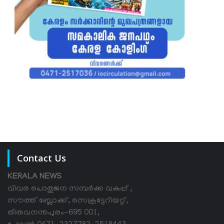
Contact Us
KERALA NEWS
വിവര പൊതുജന സമ്പര്‍ക്ക വകുപ്പ് ,
സൗത്ത് ബ്ലോക്ക്, സെക്രട്ടേറിയറ്റ്,
തിരുവനന്തപുരം-695 001,