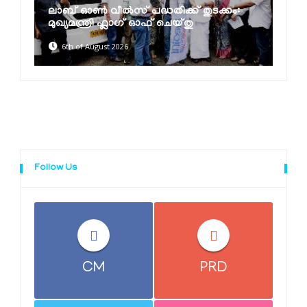
ലാബ് ഓൺ വീൽസ് പദ്ധതിക്ക് തുടക്കം:
മുഖ്യമന്ത്രി ഫ്ലാഗ് ഓഫ് ചെയ്തു
6th of August 2026
Follow Us
CM
PRD