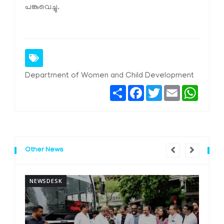
പങ്കുവെച്ചു.
Department of Women and Child Development
Share
Facebook
Twitter
Email
Whats
Other News
NEWSDESK
N