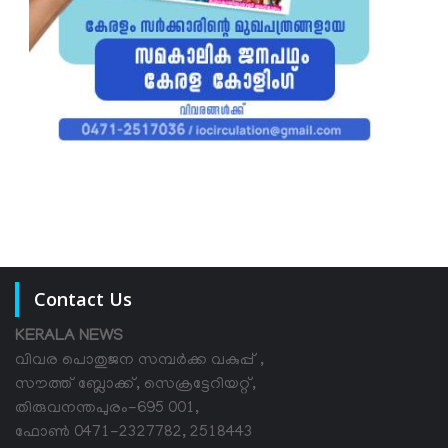
Contact Us
KERALA NEWS
വിവര പൊതുജന സമ്പര്‍ക്ക വകുപ്പ് ,
സൗത്ത് ബ്ലോക്ക്, സെക്രട്ടേറിയറ്റ്,
തിരുവനന്തപുരം-695 001,
ഫോൺ 0471-2327782, 2518443