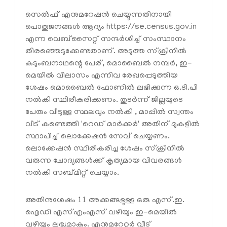
സെൽഫ് എനുമറേഷൻ ചെയ്യുന്നതിനായി
പൊതുജനങ്ങൾ ആദ്യം https://se.census.gov.in
എന്ന വെബ്‌സൈറ്റ് സന്ദർശിച്ച് സംസ്ഥാനം
തിരഞ്ഞെടുക്കേണ്ടതാണ്. അടുത്ത സ്‌ക്രീനിൽ
കുടുംബനാഥന്റെ പേര്, മൊബൈൽ നമ്പർ, ഇ-
മെയിൽ വിലാസം എന്നിവ രേഖപ്പെടുത്തിയ
ശേഷം മൊബൈൽ ഫോണിൽ ലഭിക്കുന്ന ഒ.ടി.പി
നൽകി സ്ഥിരീകരിക്കണം. തുടർന്ന് ജില്ലയുടെ
പേരും വീടുള്ള സ്ഥലവും നൽകി , മാപ്പിൽ സ്വന്തം
വീട് കണ്ടെത്തി 'റെഡ് മാർക്കർ' അതിന് മുകളിൽ
സ്ഥാപിച്ച് ലൊക്കേഷൻ സേവ് ചെയ്യണം.
ലൊക്കേഷൻ സ്ഥിരീകരിച്ച ശേഷം സ്‌ക്രീനിൽ
വരുന്ന ചോദ്യങ്ങൾക്ക് കൃത്യമായ വിവരങ്ങൾ
നൽകി സബ്മിറ്റ് ചെയ്യാം.
അതിനുശേഷം 11 അക്കങ്ങളുള്ള ഒരു എസ്.ഇ.
ഐഡി എസ്എംഎസ് വഴിയും ഇ-മെയിൽ
വഴിയും ലഭ്യമാകും. എനുമറേറ്റർ വീട്