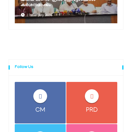
ഹരിത ഓണം: ഗ്രീൻ പ്രോട്ടോക്കോൾ
കർശനമാക്കും
27th of July 2026
Follow Us
CM
PRD