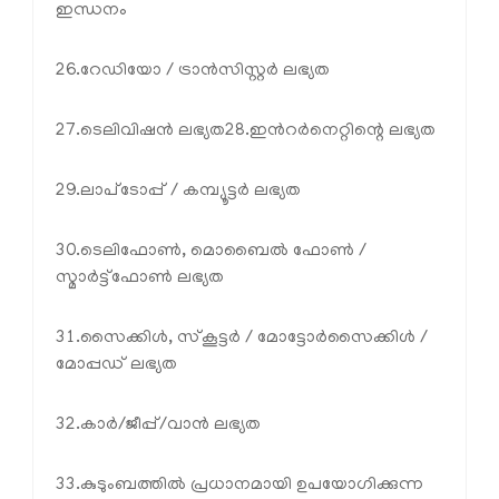
ഇന്ധനം
26.റേഡിയോ / ട്രാൻസിസ്റ്റർ ലഭ്യത
27.ടെലിവിഷൻ ലഭ്യത
28.ഇൻറർനെറ്റിന്റെ ലഭ്യത
29.ലാപ്‌ടോപ്പ് / കമ്പ്യൂട്ടർ ലഭ്യത
30.ടെലിഫോൺ, മൊബൈൽ ഫോൺ /
സ്മാർട്ട്‌ഫോൺ ലഭ്യത
31.സൈക്കിൾ, സ്‌കൂട്ടർ / മോട്ടോർസൈക്കിൾ /
മോപ്പഡ് ലഭ്യത
32.കാർ/ജീപ്പ്/വാൻ ലഭ്യത
33.കുടുംബത്തിൽ പ്രധാനമായി ഉപയോഗിക്കുന്ന