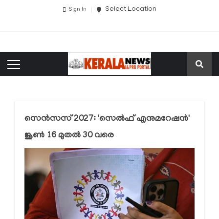
Select Location
Sign In
സെൻസസ് 2027: 'സെൽഫ് എനുമറേഷൻ'
ജൂൺ 16 മുതൽ 30 വരെ