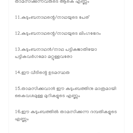
താമസിക്കുന്നവരുടെ ആകെ എണ്ണം
11.കുടുംബനാഥന്റെ/നാഥയുടെ പേര്
12.കുടുംബനാഥന്റെ/നാഥയുടെ ലിംഗഭേദം
13.കുടുംബനാഥൻ/നാഥ പട്ടികജാതിയോ
പട്ടികവർഗമോ മറ്റുള്ളവരോ
14.ഈ വീടിന്റെ ഉടമസ്ഥത
15.താമസിക്കുവാൻ ഈ കുടുംബത്തിനു മാത്രമായി
കൈവശമുള്ള മുറികളുടെ എണ്ണം
16.ഈ കുടുംബത്തിൽ താമസിക്കുന്ന ദമ്പതികളുടെ
എണ്ണം