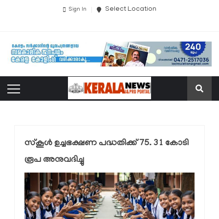
Select Location
Sign In
സ്കൂൾ ഉച്ചഭക്ഷണ പദ്ധതിക്ക് 75. 31 കോടി
രൂപ അനുവദിച്ചു