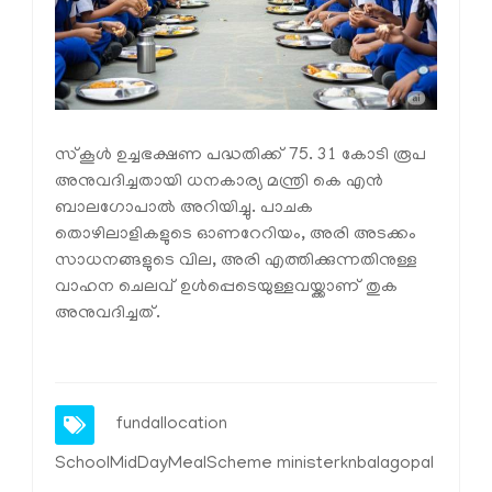
സ്കൂൾ ഉച്ചഭക്ഷണ പദ്ധതിക്ക് 75. 31 കോടി രൂപ
അനുവദിച്ചതായി ധനകാര്യ മന്ത്രി കെ എൻ
ബാലഗോപാൽ അറിയിച്ചു. പാചക
തൊഴിലാളികളുടെ ഓണറേറിയം, അരി അടക്കം
സാധനങ്ങളുടെ വില, അരി എത്തിക്കുന്നതിനുള്ള
വാഹന ചെലവ് ഉൾപ്പെടെയുള്ളവയ്ക്കാണ് തുക
അനുവദിച്ചത്.
fundallocation
SchoolMidDayMealScheme
ministerknbalagopal