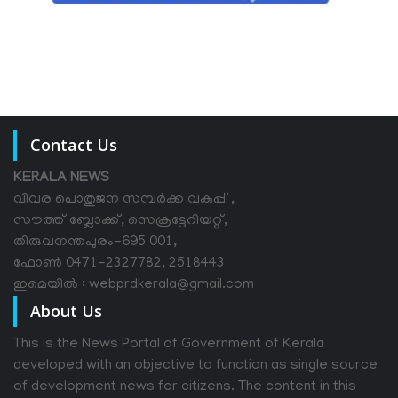
Contact Us
KERALA NEWS
വിവര പൊതുജന സമ്പര്‍ക്ക വകുപ്പ് ,
സൗത്ത് ബ്ലോക്ക്, സെക്രട്ടേറിയറ്റ്,
തിരുവനന്തപുരം-695 001,
ഫോൺ 0471-2327782, 2518443
ഇമെയിൽ : webprdkerala@gmail.com
About Us
This is the News Portal of Government of Kerala
developed with an objective to function as single source
of development news for citizens. The content in this