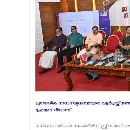
പ്രാദേശിക സമ്പദ്‌വ്യവസ്ഥയുടെ വളർച്ചയ്ക്ക് ഉത
മുഹമ്മദ് റിയാസ്
വനിതാ കമ്മീഷൻ സംഘടിപ്പിച്ച 'സ്ത്രീശാക്തീ