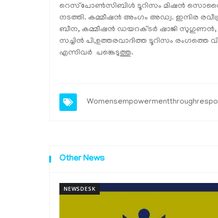
റെസ്‌പോൺസിബിൾ ടൂറിസം മിഷൻ സൊസൈറ്
നടത്തി. കമ്മീഷൻ അംഗം അഡ്വ. ഇന്ദിര രവീന്
ബീന, കമ്മീഷൻ ഡയറക്ടർ ഷാജി സുഗുണൻ, 
സച്ചിൻ പി,ഉത്തരവാദിത്ത ടൂറിസം രംഗത്തെ വിവ
എന്നിവർ പങ്കെടുത്തു.
Womensempowermentthroughrespon
Other News
NEWSDESK