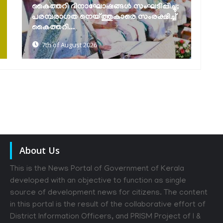
മത്സ്യത്തൊഴിലാളി ജാഗ്രത നിർദേശം
ക
7th of August 2026
About Us
This is the News Portal of Government of Kerala
developed with an objective to function as single
source of development news for citizens. The content
in this portal is the result of the collaborative effort of
District Information Officers, and PRISM Project of I &