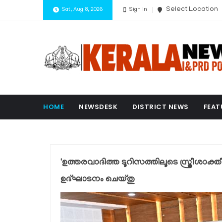
Select Location
Sat, Aug 8, 2026
Sign In
HOME
NEWSDESK
DISTRICT NEWS
FEAT
'ഉത്തരവാദിത്ത ടൂറിസത്തിലൂടെ സ്ത്രീശാക
ഉദ്ഘാടനം ചെയ്തു