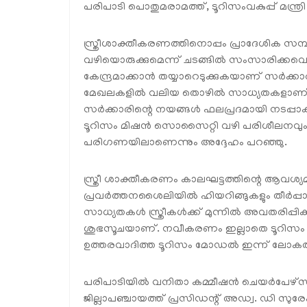
പരിപാടി പൊതുമരാമത്ത്, ടൂറിസംവകുപ്പ് മന്ത്
സ്ത്രീശാക്തീകരണത്തിനൊപ്പം പ്രാദേശിക സമ്പദ്
വഴിയൊരുക്കുമെന്ന് ചടങ്ങിൽ സംസാരിക്കവെ മ
കേന്ദ്രമാക്കാൻ തയ്യാറെടുക്കുകയാണ് സർക്കാർ
മേഖലകളിൽ വലിയ തൊഴിൽ സാധ്യതകളാണ് ഉത്ത
സർക്കാരിന്റെ നയങ്ങൾ ഫലപ്രദമായി നടപ്പാ
ടൂറിസം മിഷൻ സൊസൈറ്റി വഴി പരിശീലനവും കു
പരിഗണയിലാണെന്നും അദ്ദേഹം പറഞ്ഞു.
സ്ത്രീ ശാക്തീകരണം കാലഘട്ടത്തിന്റെ ആവശ്
പ്രവർത്തനശൈലിയിൽ ഹിയറിങ്ങുകളും തീർപ്പാക്
സാധ്യതകൾ സ്ത്രീകൾക്ക് മുന്നിൽ അവതരിപ്പ
ശുഭസൂചയാണ്. നവീകരണം ഇല്ലാതെ ടൂറിസം മാത്
ഉത്തരവാദിത്ത ടൂറിസം മോഡൽ ഇന്ന് ലോകത്തിന
പരിപാടിയിൽ വനിതാ കമ്മീഷൻ ചെയർപേഴ്‌സൺ
ജില്ലാപഞ്ചായത്ത് പ്രസിഡന്റ് അഡ്വ. ഡി സുരേ