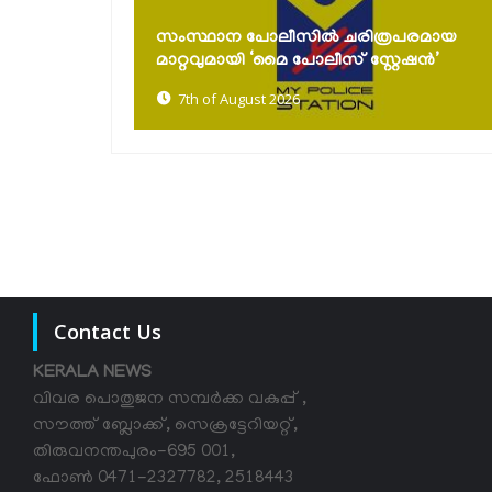
കൈത്തറി ദിനാഘോഷങ്ങൾ സംഘടിപ്പിച്ചു;
പരമായ
പരമ്പരാഗത നെയ്ത്തുകാരെ സംരക്ഷിച്ച്
േഷൻ’
കൈത്തറി...
7th of August 2026
Contact Us
KERALA NEWS
വിവര പൊതുജന സമ്പര്‍ക്ക വകുപ്പ് ,
സൗത്ത് ബ്ലോക്ക്, സെക്രട്ടേറിയറ്റ്,
തിരുവനന്തപുരം-695 001,
ഫോൺ 0471-2327782, 2518443