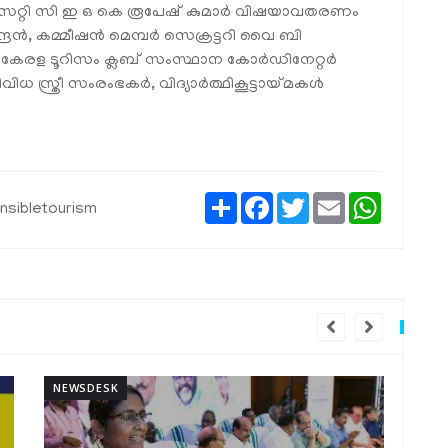
റി സി ഇ ഒ കെ രൂപേഷ് കുമാർ വിഷയാവതരണം
ദ്രൻ, കമ്മീഷൻ മെമ്പർ സെക്രട്ടറി വൈ ബി
കേരള ടൂറിസം ക്ലബ് സംസ്ഥാന കോർഡിനേറ്റർ
ിധ സ്ത്രീ സംരംഭകർ, വിദ്യാർത്ഥികൂട്ടായ്മകൾ
Share
Facebook
Twitter
Email
WhatsAp
sibletourism
NEWSDESK
NEW