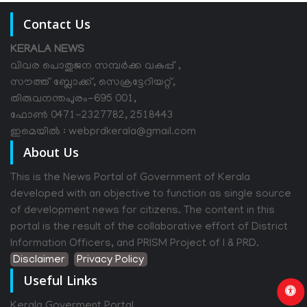
Contact Us
KERALA NEWS
വിവര പൊതുജന സമ്പര്‍ക്ക വകുപ്പ് ,
സൗത്ത് ബ്ലോക്ക്, സെക്രട്ടേറിയറ്റ്,
തിരുവനന്തപുരം-695 001,
ഫോൺ 0471-2327782, 2518443
ഇമെയിൽ : webprdkerala@gmail.com
About Us
This is the News Portal of Government of Kerala
developed with an objective to function as single source
of development news for citizens. The content in this
portal is the result of the collaborative effort of District
Information Officers, and PRISM Project of I & PRD.
Disclaimer
Privacy Policy
Useful Links
Kerala Goverment Portal