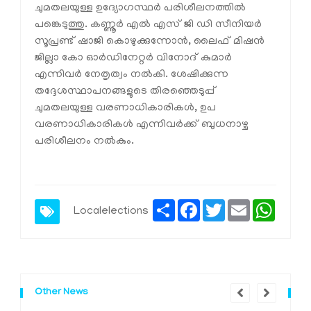
ചുമതലയുള്ള ഉദ്യോഗസ്ഥർ പരിശീലനത്തിൽ
പങ്കെടുത്തു. കണ്ണൂർ എൽ എസ് ജി ഡി സീനിയർ
സൂപ്രണ്ട് ഷാജി കൊഴുക്കുന്നോൻ, ലൈഫ് മിഷൻ
ജില്ലാ കോ ഓർഡിനേറ്റർ വിനോദ് കുമാർ
എന്നിവർ നേതൃത്വം നൽകി. ശേഷിക്കുന്ന
തദ്ദേശസ്ഥാപനങ്ങളുടെ തിരഞ്ഞെടുപ്പ്
ചുമതലയുള്ള വരണാധികാരികൾ, ഉപ
വരണാധികാരികൾ എന്നിവർക്ക് ബുധനാഴ്ച
പരിശീലനം നൽകും.
Share
Facebook
Twitter
Email
Whats
Localelections
Other News