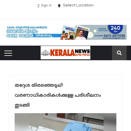
Select Location
Sign In
തദ്ദേശ തിരഞ്ഞെടുപ്പ്:
വരണാധികാരികൾക്കുള്ള പരിശീലനം
തുടങ്ങി