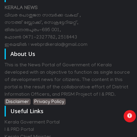
KERALA NEWS
വിവര പൊതുജന സമ്പര്‍ക്ക വകുപ്പ് ,
സൗത്ത് ബ്ലോക്ക്, സെക്രട്ടേറിയറ്റ്,
തിരുവനന്തപുരം-695 001,
ഫോൺ 0471-2327782, 2518443
ഇമെയിൽ : webprdkerala@gmail.com
About Us
This is the News Portal of Government of Kerala
developed with an objective to function as single source
of development news for citizens. The content in this
portal is the result of the collaborative effort of District
Information Officers, and PRISM Project of I & PRD.
Disclaimer
Privacy Policy
Useful Links
Kerala Goverment Portal
I & PRD Portal