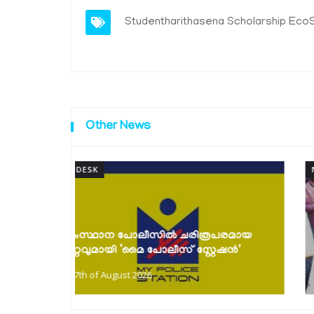
Studentharithasena Scholarship
EcoS
Other News
NEWSDESK
കൈത്തറി ദിനാഘോഷങ്ങൾ സംഘടിപ്പിച്ചു;
പരമായ
പരമ്പരാഗത നെയ്ത്തുകാരെ സംരക്ഷിച്ച്
േഷൻ’
കൈത്തറി...
7th of August 2026