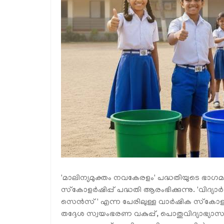
'മാലിന്യമുക്തം നവകേരളം' പദ്ധതിയുടെ ഭാഗ
സ്‌കോളർഷിപ്പ് പദ്ധതി ആരംഭിക്കുന്നു. 'വിദ
സെൻസ്' എന്ന പേരിലുള്ള വാർഷിക സ്‌കോളർഷ
തദ്ദേശ സ്വയംഭരണ വകുപ്പ്, പൊതുവിദ്യാഭ്യാ