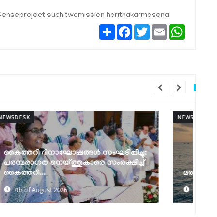
enseproject
suchitwamission
harithakarmasena
Share
Facebook
Twitter
Email
WhatsAp
NEWSDESK
NEW
മത്സ്യത്തൊഴിലാളി ജാഗ്രത നിർദേശം
ക
7th of August 2026