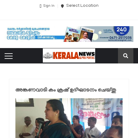
Select Location
Sign In
അങ്കണവാടി കം ക്രഷ് ഉദ്ഘാടനം ചെയ്തു