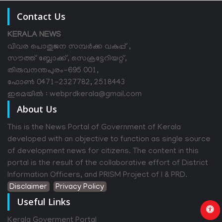
Contact Us
KERALA NEWS
വിവര പൊതുജന സമ്പര്‍ക്ക വകുപ്പ് ,
സൗത്ത് ബ്ലോക്ക്, സെക്രട്ടേറിയറ്റ്,
തിരുവനന്തപുരം-695 001,
ഫോൺ 0471-2327782, 2518443
ഇമെയിൽ : webprdkerala@gmail.com
About Us
This is the News Portal of Government of Kerala
developed with an objective to function as single source
of development news for citizens. The content in this
portal is the result of the collaborative effort of District
Information Officers, and PRISM Project of I & PRD.
Disclaimer
Privacy Policy
Useful Links
Kerala Goverment Portal