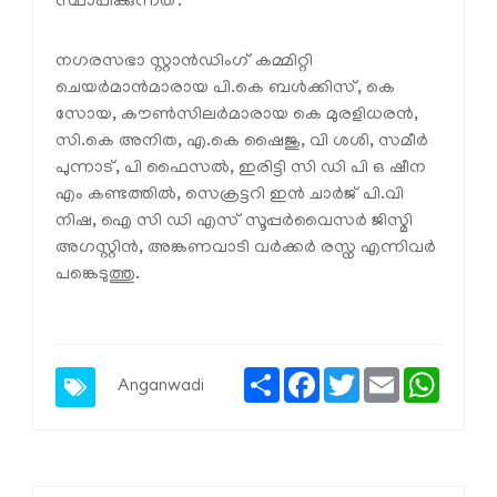
സ്ഥാപിക്കുന്നത്.
നഗരസഭാ സ്റ്റാന്‍ഡിംഗ് കമ്മിറ്റി
ചെയര്‍മാന്‍മാരായ പി.കെ ബള്‍ക്കിസ്, കെ
സോയ, കൗണ്‍സിലര്‍മാരായ കെ മുരളിധരന്‍,
സി.കെ അനിത, എ.കെ ഷൈജു, വി ശശി, സമീര്‍
പുന്നാട്, പി ഫൈസല്‍, ഇരിട്ടി സി ഡി പി ഒ ഷീന
എം കണ്ടത്തില്‍, സെക്രട്ടറി ഇന്‍ ചാര്‍ജ് പി.വി
നിഷ, ഐ സി ഡി എസ് സൂപ്പര്‍വൈസര്‍ ജിസ്മി
അഗസ്റ്റിന്‍, അങ്കണവാടി വര്‍ക്കര്‍ രസ്ന എന്നിവര്‍
പങ്കെടുത്തു.
Share
Facebook
Twitter
Email
Whats
Anganwadi